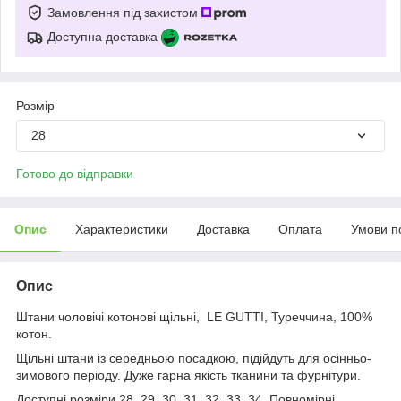
Замовлення під захистом
Доступна доставка
Розмір
28
Готово до відправки
Опис
Характеристики
Доставка
Оплата
Умови п
Опис
Штани чоловічі котонові щільні, LE GUTTI, Туреччина, 100%
котон.
Щільні штани із середньою посадкою, підійдуть для осінньо-
зимового періоду. Дуже гарна якість тканини та фурнітури.
Доступні розміри 28, 29, 30, 31, 32, 33, 34. Повномірні.