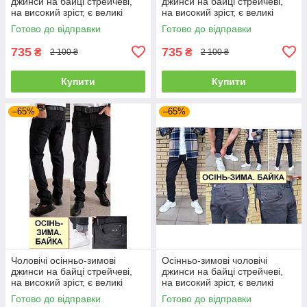
джинси на байці стрейчеві,
джинси на байці стрейчеві,
на високий зріст, є великі
на високий зріст, є великі
розміри VINGVGS, Туреччина
розміри VINGVGS, Туреччина
Готово до відправки
Готово до відправки
735
735
₴
₴
2 100 ₴
2 100 ₴
Купити
Купити
–65%
–65%
Чоловічі осінньо-зимові
Осінньо-зимові чоловічі
джинси на байці стрейчеві,
джинси на байці стрейчеві,
на високий зріст, є великі
на високий зріст, є великі
розміри VINGVGS, Туреччина
розміри VINGVGS, Туреччина
Готово до відправки
Готово до відправки