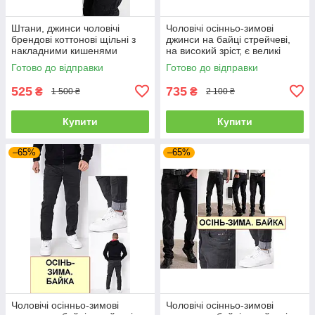
Штани, джинси чоловічі
Чоловічі осінньо-зимові
брендові коттонові щільні з
джинси на байці стрейчеві,
накладними кишенями
на високий зріст, є великі
"карго" MIGACH, Туреччина
розміри VINGVGS, Туреччина
Готово до відправки
Готово до відправки
525
735
₴
₴
1 500 ₴
2 100 ₴
Купити
Купити
–65%
–65%
Чоловічі осінньо-зимові
Чоловічі осінньо-зимові