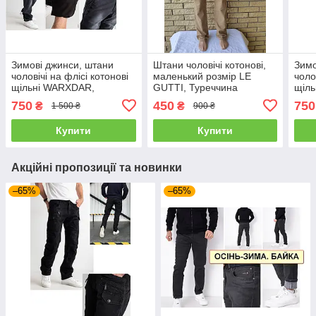
Зимові джинси, штани
Штани чоловічі котонові,
Зимо
чоловічі на флісі котонові
маленький розмір LE
чоло
щільні WARXDAR,
GUTTI, Туреччина
щіл
Туреччина
Туре
750
450
750
₴
₴
1 500 ₴
900 ₴
Купити
Купити
Акційні пропозиції та новинки
–65%
–65%