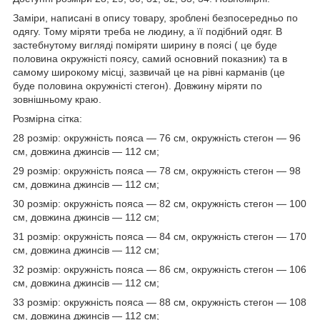
Заміри, написані в опису товару, зроблені безпосередньо по
одягу. Тому міряти треба не людину, а її подібний одяг. В
застебнутому вигляді поміряти ширину в поясі ( це буде
половина окружністі поясу, самий основний показник) та в
самому широкому місці, зазвичай це на рівні карманів (це
буде половина окружністі стегон). Довжину міряти по
зовнішньому краю.
Розмірна сітка:
28 розмір: окружність пояса — 76 см, окружність стегон — 96
см, довжина джинсів — 112 см;
29 розмір: окружність пояса — 78 см, окружність стегон — 98
см, довжина джинсів — 112 см;
30 розмір: окружність пояса — 82 см, окружність стегон — 100
см, довжина джинсів — 112 см;
31 розмір: окружність пояса — 84 см, окружність стегон — 170
см, довжина джинсів — 112 см;
32 розмір: окружність пояса — 86 см, окружність стегон — 106
см, довжина джинсів — 112 см;
33 розмір: окружність пояса — 88 см, окружність стегон — 108
см, довжина джинсів — 112 см;