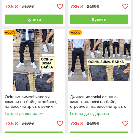
735
735
₴
₴
2 100 ₴
2 100 ₴
Купити
Купити
–65%
–65%
Осінньо-зимові чоловічі
Джинси чоловічі осінньо-
джинси на байці стрейчеві,
зимові чоловічі на байці
на високий зріст, є великі
стрейчеві, на високий зріст, є
розміри VINGVGS, Туреччина
великі розміри VINGVGS,
Готово до відправки
Готово до відправки
Туреччина
735
735
₴
₴
2 100 ₴
2 100 ₴