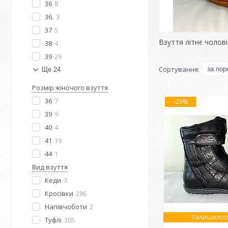
36
8
36.
3
37
5
Взуття літнє чолов
38
4
39
29
Ще 24
Розмір жіночого взуття
36
7
–26%
39
9
40
4
41
19
44
1
Вид взуття
Кеди
3
Кросівки
286
Напівчоботи
2
Залишилось
Туфлі
305