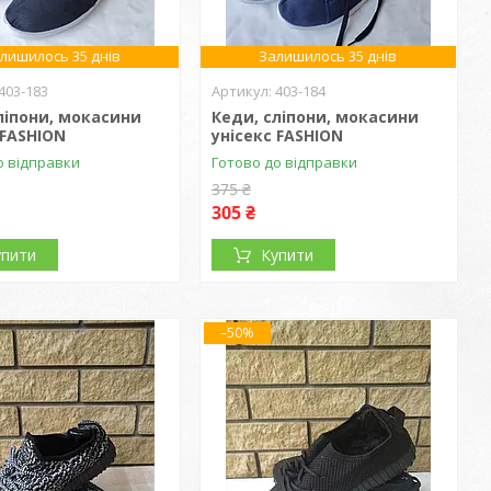
лишилось 35 днів
Залишилось 35 днів
403-183
403-184
ліпони, мокасини
Кеди, сліпони, мокасини
 FASHION
унісекс FASHION
о відправки
Готово до відправки
375 ₴
305 ₴
упити
Купити
–50%