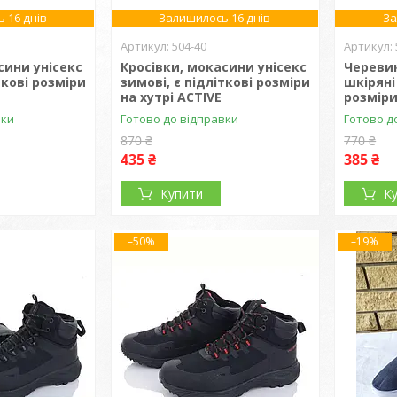
 16 днів
Залишилось 16 днів
За
504-40
сини унісекс
Кросівки, мокасини унісекс
Черевик
ткові розміри
зимові, є підліткові розміри
шкіряні 
на хутрі ACTIVE
розміри
вки
Готово до відправки
Готово д
870 ₴
770 ₴
435 ₴
385 ₴
Купити
К
–50%
–19%