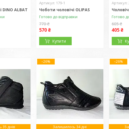
179-1
і DINO ALBAT
Чоботи чоловічі OLIPAS
Чоловіч
вки
Готово до відправки
Готово д
770 ₴
605 ₴
570 ₴
405 ₴
Купити
К
–26%
–26%
 35 днів
Залишилось 34 дні
За