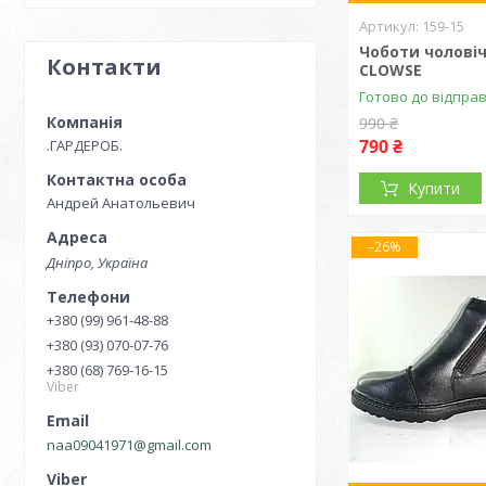
159-15
Чоботи чоловіч
Контакти
CLOWSE
Готово до відпра
990 ₴
790 ₴
.ГАРДЕРОБ.
Купити
Андрей Анатольевич
–26%
Дніпро, Україна
+380 (99) 961-48-88
+380 (93) 070-07-76
+380 (68) 769-16-15
Viber
naa09041971@gmail.com