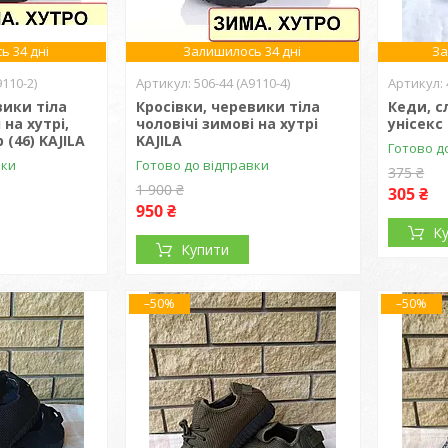
ь 34 дні
Залишилось 34 дні
За
9110-2)
506-44 (A9110-4)
вики тіла
Кросівки, черевики тіла
Кеди, с
 на хутрі,
чоловічі зимові на хутрі
унісекс
(46) KAJILA
KAJILA
Готово д
вки
Готово до відправки
375 ₴
1 900 ₴
305 ₴
950 ₴
К
Купити
–50%
–50%