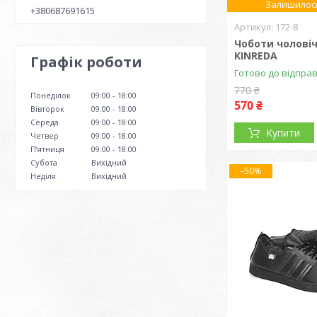
Залишилось
+380687691615
172-8
Чоботи чоловіч
KINREDA
Графік роботи
Готово до відпра
770 ₴
Понеділок
09:00
18:00
570 ₴
Вівторок
09:00
18:00
Середа
09:00
18:00
Купити
Четвер
09:00
18:00
Пʼятниця
09:00
18:00
Субота
Вихідний
–50%
Неділя
Вихідний