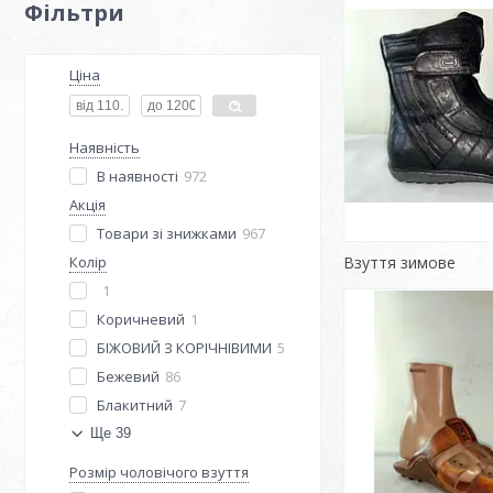
Фільтри
Ціна
Наявність
В наявності
972
Акція
Товари зі знижками
967
Колір
Взуття зимове
1
Коричневий
1
БІЖОВИЙ З КОРІЧНІВИМИ
5
Бежевий
86
Блакитний
7
Ще 39
Розмір чоловічого взуття