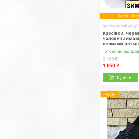
Залишилос
506-43 (A
Кросівки, чере
чоловічі зимові
великий розмір 
Готово до відпра
2 100 ₴
1 050 ₴
Купити
–50%