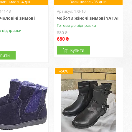
алишилось 4 дні
Залишилось 35 днів
141-13
173-10
чоловічі зимові
Чоботи жіночі зимові YATAI
Готово до відправки
о відправки
880 ₴
680 ₴
Купити
упити
–50%