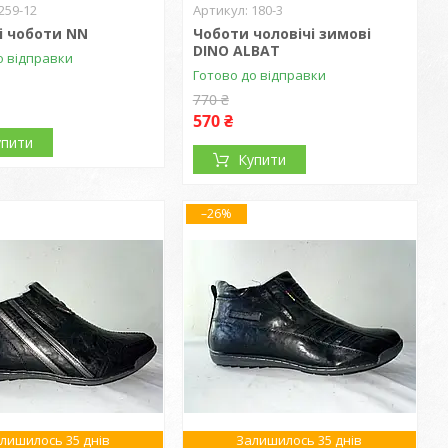
259-12
180-3
і чоботи NN
Чоботи чоловічі зимові
DINO ALBAT
о відправки
Готово до відправки
770 ₴
570 ₴
упити
Купити
–26%
лишилось 35 днів
Залишилось 35 днів