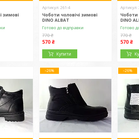
261-4
і зимові
Чоботи чоловічі зимові
Чоботи 
DINO ALBAT
DINO A
вки
Готово до відправки
Готово д
770 ₴
770 ₴
570 ₴
570 ₴
Купити
К
–26%
–26%