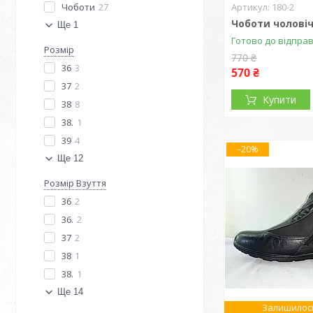
Чоботи
27
180-2
Чоботи чоловіч
Ще 1
Готово до відпра
Розмір
770 ₴
36
3
570 ₴
37
2
Купити
38
8
38.
1
39
4
–20%
Ще 12
Розмір Взуття
36
2
36.
2
37
2
38
1
38.
1
Ще 14
Залишилось