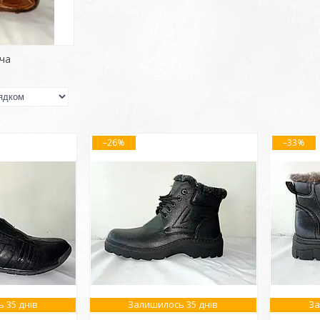
іча
–26%
–33%
 35 днів
Залишилось 35 днів
За