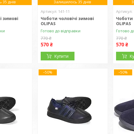
 35 днів
Залишилось 35 днів
З
141-11
і зимові
Чоботи чоловічі зимові
Чоботи 
OLIPAS
OLIPAS
вки
Готово до відправки
Готово д
770 ₴
770 ₴
570 ₴
570 ₴
Купити
К
–50%
–50%