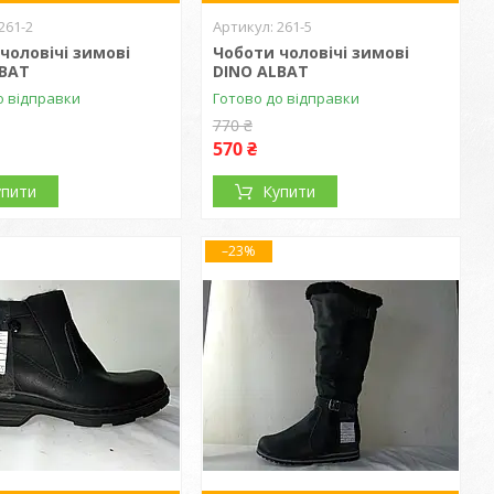
261-2
261-5
чоловічі зимові
Чоботи чоловічі зимові
LBAT
DINO ALBAT
о відправки
Готово до відправки
770 ₴
570 ₴
упити
Купити
–23%