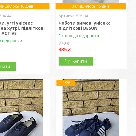
лишилось 16 днів
Залишилось 16 днів
504-44
505-34
и, уггі унісекс
Чоботи зимові унісекс
на хутрі, підліткові
підліткові DESUN
 ACTIVE
Готово до відправки
о відправки
770 ₴
385 ₴
Купити
упити
–19%