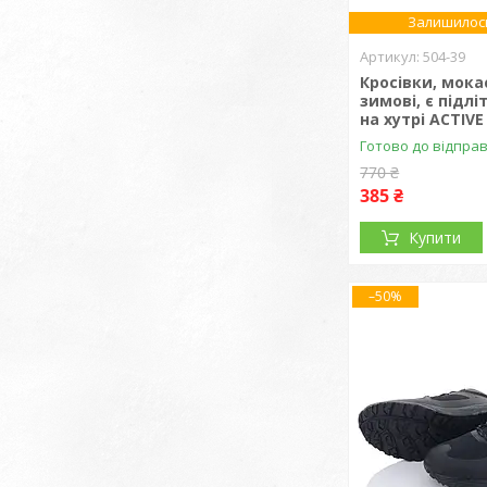
Залишилось
504-39
Кросівки, мока
зимові, є підлі
на хутрі ACTIVE
Готово до відпра
770 ₴
385 ₴
Купити
–50%