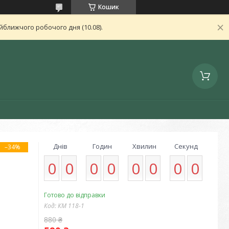
Кошик
ближчого робочого дня (10.08).
Днів
Годин
Хвилин
Секунд
–34%
0
0
0
0
0
0
0
0
Готово до відправки
Код:
КМ 118-1
880 ₴