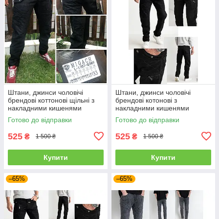
Штани, джинси чоловічі
Штани, джинси чоловічі
брендові коттонові щільні з
брендові котонові з
накладними кишенями
накладними кишенями
"карго" MIGACH, Туреччина
"карго" MIGACH, Туреччина
Готово до відправки
Готово до відправки
525
525
₴
₴
1 500 ₴
1 500 ₴
Купити
Купити
–65%
–65%