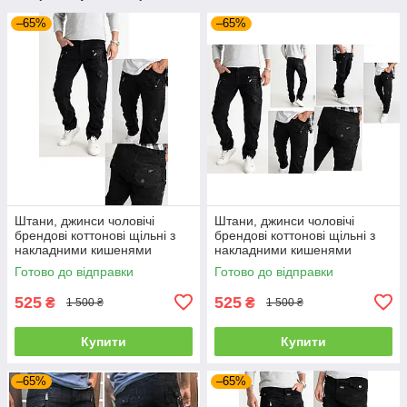
–65%
–65%
Штани, джинси чоловічі
Штани, джинси чоловічі
брендові коттонові щільні з
брендові коттонові щільні з
накладними кишенями
накладними кишенями
"карго" MIGACH, Туреччина
"карго" MIGACH, Туреччина
Готово до відправки
Готово до відправки
525
525
₴
₴
1 500 ₴
1 500 ₴
Купити
Купити
–65%
–65%