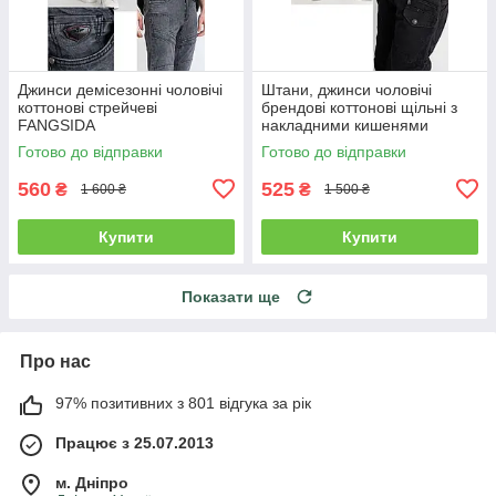
Джинси демісезонні чоловічі
Штани, джинси чоловічі
коттонові стрейчеві
брендові коттонові щільні з
FANGSIDA
накладними кишенями
"карго" MIGACH, Туреччина
Готово до відправки
Готово до відправки
560
525
₴
₴
1 600 ₴
1 500 ₴
Купити
Купити
Показати ще
Про нас
97% позитивних з 801 відгука за рік
Працює з 25.07.2013
м. Дніпро