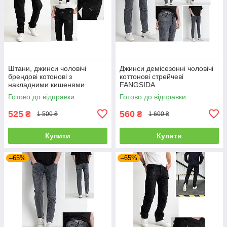
Штани, джинси чоловічі
Джинси демісезонні чоловічі
брендові котонові з
коттонові стрейчеві
накладними кишенями
FANGSIDA
"карго" MIGACH, Туреччина
Готово до відправки
Готово до відправки
525
560
₴
₴
1 500 ₴
1 600 ₴
Купити
Купити
–65%
–65%