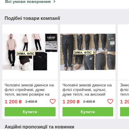
Всі умови повернення
Подібні товари компанії
Чоловічі зимові джинси на
Чоловічі зимові джинси на
Зимо
флісі стрейчеві, дуже
флісі стрейчеві, щільні,
фліс
теплі, великі розміри на
дуже теплі, на високий
тепл
високий зріст VINGVGS,
зріст VINGVGS, Туреччина
висо
1 200
1 200
1 2
₴
₴
2 400 ₴
2 400 ₴
Туреччина
Туре
Купити
Купити
Акційні пропозиції та новинки