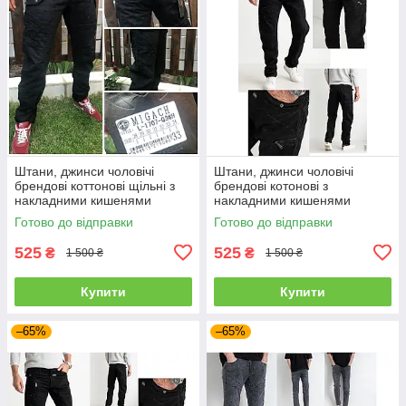
Штани, джинси чоловічі
Штани, джинси чоловічі
брендові коттонові щільні з
брендові котонові з
накладними кишенями
накладними кишенями
"карго" MIGACH, Туреччина
"карго" MIGACH, Туреччина
Готово до відправки
Готово до відправки
525
525
₴
₴
1 500 ₴
1 500 ₴
Купити
Купити
–65%
–65%