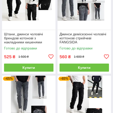
Штани, джинси чоловічі
Джинси демісезонні чоловічі
брендові котонові з
коттонові стрейчеві
накладними кишенями
FANGSIDA
"карго" MIGACH, Туреччина
Готово до відправки
Готово до відправки
525
560
₴
₴
1 500 ₴
1 600 ₴
Купити
Купити
–65%
–65%