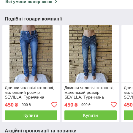
Всі умови повернення
Подібні товари компанії
Джинси чоловічі котонові,
Джинси чоловічі котонові,
Джин
маленький розмір
маленький розмір
мале
SEVILLA, Туреччина
SEVILLA, Туреччина
SEVI
450
450
450
₴
₴
900 ₴
900 ₴
Купити
Купити
Акційні пропозиції та новинки