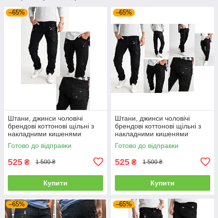
–65%
–65%
Штани, джинси чоловічі
Штани, джинси чоловічі
брендові коттонові щільні з
брендові коттонові щільні з
накладними кишенями
накладними кишенями
"карго" MIGACH, Туреччина
"карго" MIGACH, Туреччина
Готово до відправки
Готово до відправки
525
525
₴
₴
1 500 ₴
1 500 ₴
Купити
Купити
–65%
–65%