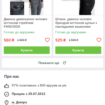
Джинси демісезонні чоловічі
Штани, джинси чоловічі
коттонові стрейчеві
брендові коттонові щільні з
FANGSIDA
накладними кишенями
"карго" MIGACH, Туреччина
Готово до відправки
Готово до відправки
560
525
₴
₴
1 600 ₴
1 500 ₴
Купити
Купити
Показати ще
Про нас
97% позитивних з 800 відгуків за рік
Працює з 25.07.2013
м. Дніпро