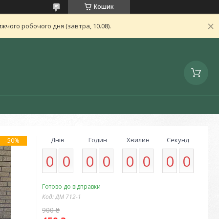
Кошик
чого робочого дня (завтра, 10.08).
Днів
Годин
Хвилин
Секунд
–50%
0
0
0
0
0
0
0
0
Готово до відправки
Код:
ДМ 712-1
900 ₴