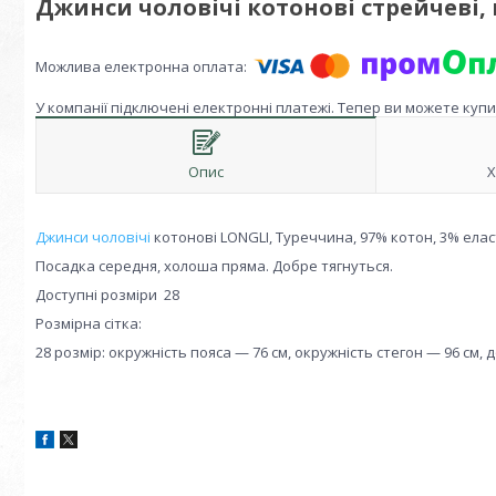
Джинси чоловічі котонові стрейчеві,
У компанії підключені електронні платежі. Тепер ви можете куп
Опис
Х
Джинси чоловічі
котонові LONGLI, Туреччина, 97% котон, 3% елас
Посадка середня, холоша пряма. Добре тягнуться.
Доступні розміри 28
Розмірна сітка:
28 розмір: окружність пояса — 76 см, окружність стегон — 96 см, 