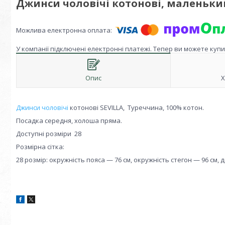
Джинси чоловічі котонові, маленький
У компанії підключені електронні платежі. Тепер ви можете куп
Опис
Х
Джинси чоловічі
котонові SEVILLA, Туреччина, 100% котон.
Посадка середня, холоша пряма.
Доступні розміри 28
Розмірна сітка:
28 розмір: окружність пояса — 76 см, окружність стегон — 96 см, 