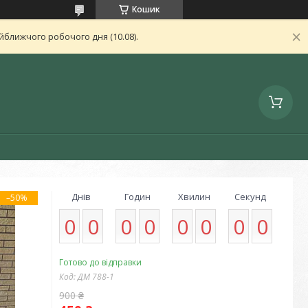
Кошик
ближчого робочого дня (10.08).
Днів
Годин
Хвилин
Секунд
–50%
0
0
0
0
0
0
0
0
Готово до відправки
Код:
ДМ 788-1
900 ₴