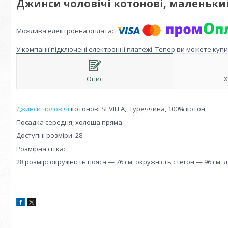
Джинси чоловічі котонові, маленький
У компанії підключені електронні платежі. Тепер ви можете куп
Опис
Х
Джинси чоловічі
котонові SEVILLA, Туреччина, 100% котон.
Посадка середня, холоша пряма.
Доступні розміри 28
Розмірна сітка:
28 розмір: окружність пояса — 76 см, окружність стегон — 96 см, 