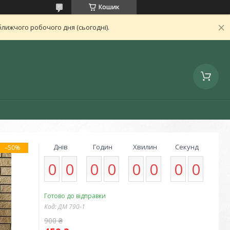
Кошик
лижчого робочого дня (сьогодні).
Днів
Годин
Хвилин
Секунд
–50%
0
0
0
0
0
0
0
0
Готово до відправки
Код:
ДМ 790-1
900 ₴