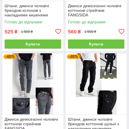
Штани, джинси чоловічі
Джинси демісезонні чоловічі
брендові котонові з
коттонові стрейчеві
накладними кишенями
FANGSIDA
"карго" MIGACH, Туреччина
Готово до відправки
Готово до відправки
525
560
₴
₴
1 500 ₴
1 600 ₴
Купити
Купити
–65%
–65%
Джинси демісезонні чоловічі
Штани, джинси чоловічі
коттонові стрейчеві
брендові коттонові щільні з
FANGSIDA
накладними кишенями