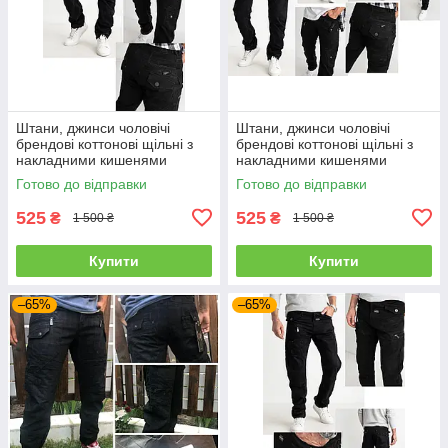
Штани, джинси чоловічі
Штани, джинси чоловічі
брендові коттонові щільні з
брендові коттонові щільні з
накладними кишенями
накладними кишенями
"карго" MIGACH, Туреччина
"карго" MIGACH, Туреччина
Готово до відправки
Готово до відправки
525
525
₴
₴
1 500 ₴
1 500 ₴
Купити
Купити
–65%
–65%