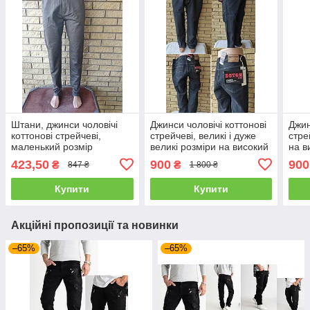
Штани, джинси чоловічі
Джинси чоловічі коттонові
Джин
коттонові стрейчеві,
стрейчеві, великі і дуже
стре
маленький розмір
великі розміри на високий
на в
VICOOSI
ріст BOTON
423,50
900
900
₴
₴
847 ₴
1 800 ₴
Купити
Купити
Акційні пропозиції та новинки
–65%
–65%