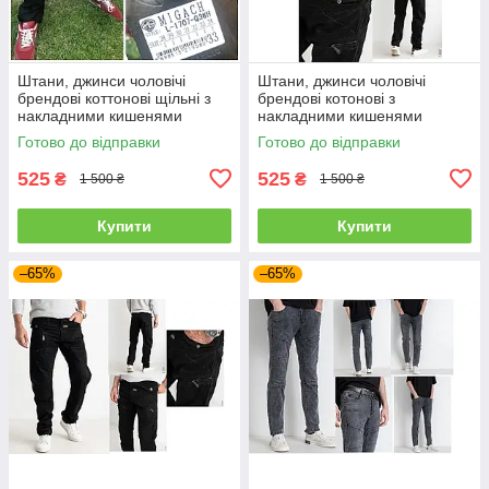
Штани, джинси чоловічі
Штани, джинси чоловічі
брендові коттонові щільні з
брендові котонові з
накладними кишенями
накладними кишенями
"карго" MIGACH, Туреччина
"карго" MIGACH, Туреччина
Готово до відправки
Готово до відправки
525
525
₴
₴
1 500 ₴
1 500 ₴
Купити
Купити
–65%
–65%