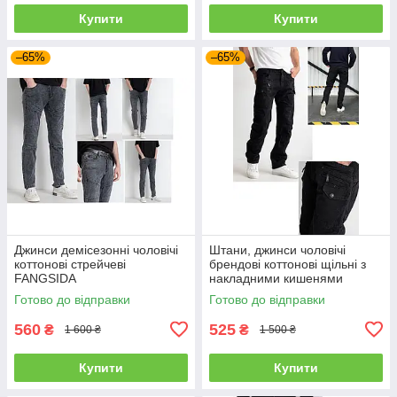
Купити
Купити
–65%
–65%
Джинси демісезонні чоловічі
Штани, джинси чоловічі
коттонові стрейчеві
брендові коттонові щільні з
FANGSIDA
накладними кишенями
"карго" MIGACH, Туреччина
Готово до відправки
Готово до відправки
560
525
₴
₴
1 600 ₴
1 500 ₴
Купити
Купити