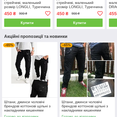
стрейчеві, маленький
стрейчеві, маленький
мале
розмір LONGLI, Туреччина
розмір LONGLI, Туреччина
DRA
450
450
455
₴
₴
900 ₴
900 ₴
Купити
Купити
Акційні пропозиції та новинки
–65%
–65%
Штани, джинси чоловічі
Штани, джинси чоловічі
брендові коттонові щільні з
брендові коттонові щільні з
накладними кишенями
накладними кишенями
"карго" MIGACH, Туреччина
"карго" MIGACH, Туреччина
Готово до відправки
Готово до відправки