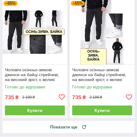
–65%
–65%
Чоловічі осінньо-зимові
Чоловічі осінньо-зимові
джинси на байці стрейчеві,
джинси на байці стрейчеві,
на високий зріст, є великі
на високий зріст, є великі
розміри VINGVGS, Туреччина
розміри VINGVGS, Туреччина
Готово до відправки
Готово до відправки
735
735
₴
₴
2 100 ₴
2 100 ₴
Купити
Купити
Показати ще