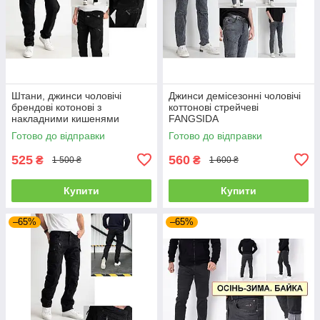
Штани, джинси чоловічі
Джинси демісезонні чоловічі
брендові котонові з
коттонові стрейчеві
накладними кишенями
FANGSIDA
"карго" MIGACH, Туреччина
Готово до відправки
Готово до відправки
525
560
₴
₴
1 500 ₴
1 600 ₴
Купити
Купити
–65%
–65%