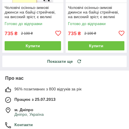
Чоловічі осінньо-зимові
Чоловічі осінньо-зимові
джинси на байці стрейчеві,
джинси на байці стрейчеві,
на високий зріст, є великі
на високий зріст, є великі
розміри VINGVGS, Туреччина
розміри VINGVGS, Туреччина
Готово до відправки
Готово до відправки
735
735
₴
₴
2 100 ₴
2 100 ₴
Купити
Купити
Показати ще
Про нас
96% позитивних з 800 відгуків за рік
Працює з 25.07.2013
м. Дніпро
Дніпро, Україна
Контакти