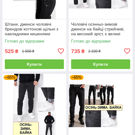
Штани, джинси чоловічі
Чоловічі осінньо-зимові
брендові коттонові щільні з
джинси на байці стрейчеві,
накладними кишенями
на високий зріст, є великі
"карго" MIGACH, Туреччина
розміри VINGVGS, Туреччина
Готово до відправки
Готово до відправки
525
735
₴
₴
1 500 ₴
2 100 ₴
Купити
Купити
–65%
–65%