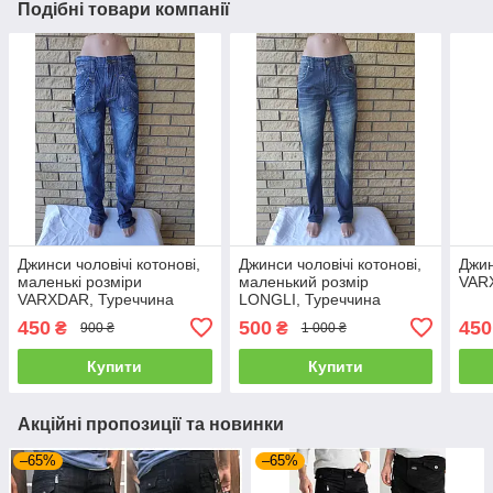
Подібні товари компанії
Джинси чоловічі котонові,
Джинси чоловічі котонові,
Джин
маленькі розміри
маленький розмір
VAR
VARXDAR, Туреччина
LONGLI, Туреччина
450
500
450
₴
₴
900 ₴
1 000 ₴
Купити
Купити
Акційні пропозиції та новинки
–65%
–65%