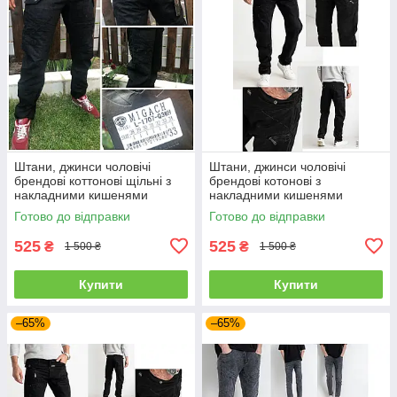
Штани, джинси чоловічі
Штани, джинси чоловічі
брендові коттонові щільні з
брендові котонові з
накладними кишенями
накладними кишенями
"карго" MIGACH, Туреччина
"карго" MIGACH, Туреччина
Готово до відправки
Готово до відправки
525
525
₴
₴
1 500 ₴
1 500 ₴
Купити
Купити
–65%
–65%