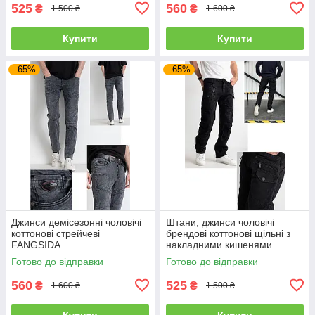
525
560
₴
₴
1 500 ₴
1 600 ₴
Купити
Купити
–65%
–65%
Джинси демісезонні чоловічі
Штани, джинси чоловічі
коттонові стрейчеві
брендові коттонові щільні з
FANGSIDA
накладними кишенями
"карго" MIGACH, Туреччина
Готово до відправки
Готово до відправки
560
525
₴
₴
1 600 ₴
1 500 ₴