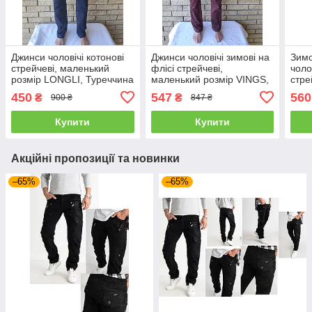
Джинси чоловічі котонові
Джинси чоловічі зимові на
Зимо
стрейчеві, маленький
флісі стрейчеві,
чоло
розмір LONGLI, Туреччина
маленький розмір VINGS,
стре
Туреччина
роз
450
547
560
₴
₴
900 ₴
847 ₴
Туре
Купити
Купити
Акційні пропозиції та новинки
–65%
–65%