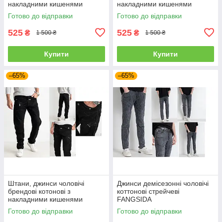
накладними кишенями
накладними кишенями
"карго" MIGACH, Туреччина
"карго" MIGACH, Туреччина
Готово до відправки
Готово до відправки
525
525
₴
₴
1 500 ₴
1 500 ₴
Купити
Купити
–65%
–65%
Штани, джинси чоловічі
Джинси демісезонні чоловічі
брендові котонові з
коттонові стрейчеві
накладними кишенями
FANGSIDA
"карго" MIGACH, Туреччина
Готово до відправки
Готово до відправки