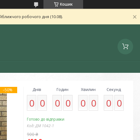
Кошик
ближчого робочого дня (10.08).
Днів
Годин
Хвилин
Секунд
–50%
0
0
0
0
0
0
0
0
Готово до відправки
Код:
ДМ 1042-1
900 ₴