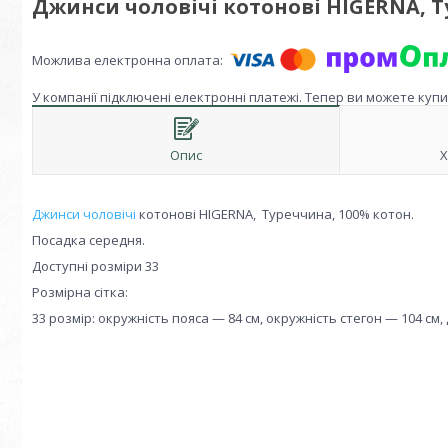
Джинси чоловічі котонові HIGERNA, 
У компанії підключені електронні платежі. Тепер ви можете куп
Опис
Х
Джинси чоловічі
котонові HIGERNA, Туреччина, 100% котон.
Посадка середня.
Доступні розміри 33
Розмірна сітка:
33 розмір: окружність пояса — 84 см, окружність стегон — 104 см,