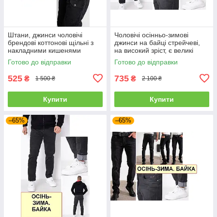
Штани, джинси чоловічі
Чоловічі осінньо-зимові
брендові коттонові щільні з
джинси на байці стрейчеві,
накладними кишенями
на високий зріст, є великі
"карго" MIGACH, Туреччина
розміри VINGVGS, Туреччина
Готово до відправки
Готово до відправки
525
735
₴
₴
1 500 ₴
2 100 ₴
Купити
Купити
–65%
–65%