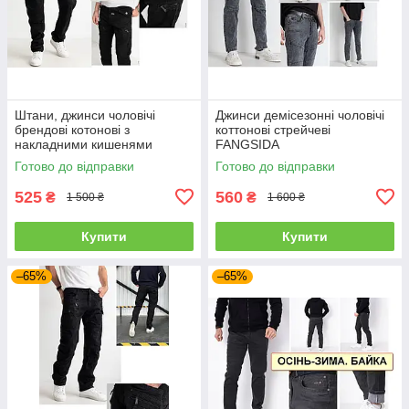
Штани, джинси чоловічі
Джинси демісезонні чоловічі
брендові котонові з
коттонові стрейчеві
накладними кишенями
FANGSIDA
"карго" MIGACH, Туреччина
Готово до відправки
Готово до відправки
525
560
₴
₴
1 500 ₴
1 600 ₴
Купити
Купити
–65%
–65%