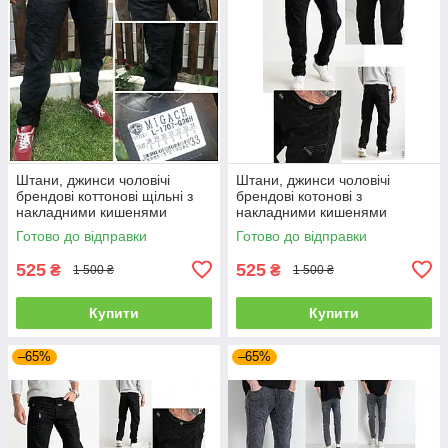
Штани, джинси чоловічі
Штани, джинси чоловічі
брендові коттонові щільні з
брендові котонові з
накладними кишенями
накладними кишенями
"карго" MIGACH, Туреччина
"карго" MIGACH, Туреччина
Готово до відправки
Готово до відправки
525
525
₴
₴
1 500 ₴
1 500 ₴
Купити
Купити
–65%
–65%