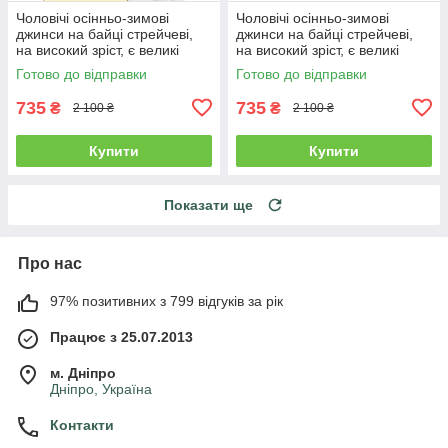
Чоловічі осінньо-зимові
Чоловічі осінньо-зимові
джинси на байці стрейчеві,
джинси на байці стрейчеві,
на високий зріст, є великі
на високий зріст, є великі
розміри VINGVGS, Туреччина
розміри VINGVGS, Туреччина
Готово до відправки
Готово до відправки
735
735
₴
₴
2 100 ₴
2 100 ₴
Купити
Купити
Показати ще
Про нас
97% позитивних з 799 відгуків за рік
Працює з 25.07.2013
м. Дніпро
Дніпро, Україна
Контакти