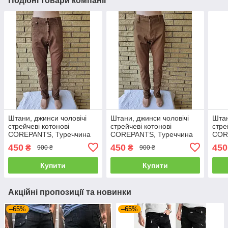
Подібні товари компанії
Штани, джинси чоловічі
Штани, джинси чоловічі
Штан
стрейчеві котонові
стрейчеві котонові
стре
COREPANTS, Туреччина
COREPANTS, Туреччина
COR
450
450
450
₴
₴
900 ₴
900 ₴
Купити
Купити
Акційні пропозиції та новинки
–65%
–65%