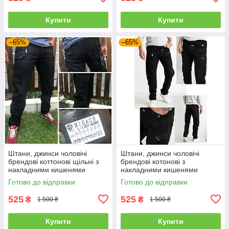
Купити
Купити
–65%
–65%
Штани, джинси чоловічі
Штани, джинси чоловічі
брендові коттонові щільні з
брендові котонові з
накладними кишенями
накладними кишенями
"карго" MIGACH, Туреччина
"карго" MIGACH, Туреччина
Готово до відправки
Готово до відправки
525
525
₴
₴
1 500 ₴
1 500 ₴
Купити
Купити