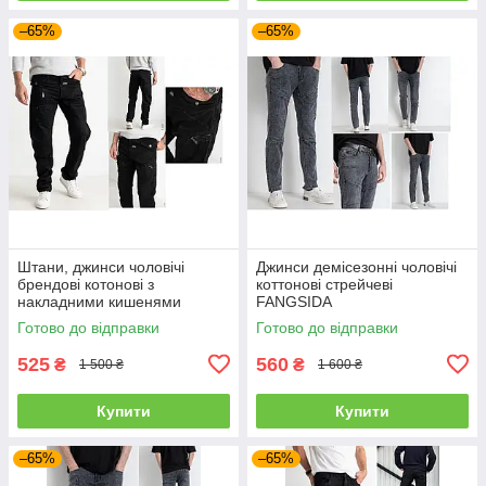
–65%
–65%
Штани, джинси чоловічі
Джинси демісезонні чоловічі
брендові котонові з
коттонові стрейчеві
накладними кишенями
FANGSIDA
"карго" MIGACH, Туреччина
Готово до відправки
Готово до відправки
525
560
₴
₴
1 500 ₴
1 600 ₴
Купити
Купити
–65%
–65%