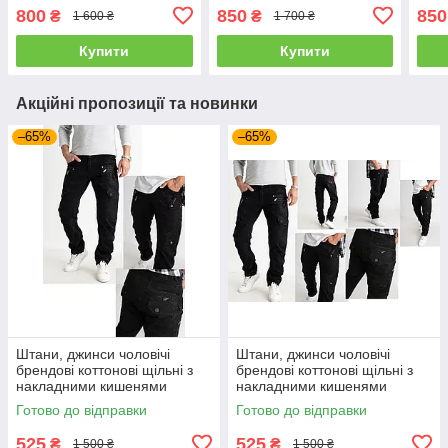
Туреччина
"карго" стрейчеві
"кар
800
850
850
₴
₴
1 600 ₴
1 700 ₴
FANGSIDA, Туреччина
FAN
Купити
Купити
Акційні пропозиції та новинки
–65%
–65%
Штани, джинси чоловічі
Штани, джинси чоловічі
брендові коттонові щільні з
брендові коттонові щільні з
накладними кишенями
накладними кишенями
"карго" MIGACH, Туреччина
"карго" MIGACH, Туреччина
Готово до відправки
Готово до відправки
525
525
₴
₴
1 500 ₴
1 500 ₴