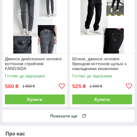
Джинси демісезонні чоловічі
Штани, джинси чоловічі
коттонові стрейчеві
брендові коттонові щільні з
FANGSIDA
накладними кишенями
"карго" MIGACH, Туреччина
Готово до відправки
Готово до відправки
560
525
₴
₴
1 600 ₴
1 500 ₴
Купити
Купити
Показати ще
Про нас