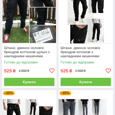
Штани, джинси чоловічі
Штани, джинси чоловічі
брендові коттонові щільні з
брендові котонові з
накладними кишенями
накладними кишенями
"карго" MIGACH, Туреччина
"карго" MIGACH, Туреччина
Готово до відправки
Готово до відправки
525
525
₴
₴
1 500 ₴
1 500 ₴
Купити
Купити
–65%
–65%