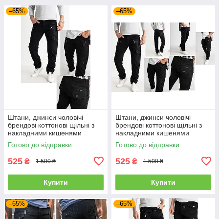
–65%
–65%
Штани, джинси чоловічі
Штани, джинси чоловічі
брендові коттонові щільні з
брендові коттонові щільні з
накладними кишенями
накладними кишенями
"карго" MIGACH, Туреччина
"карго" MIGACH, Туреччина
Готово до відправки
Готово до відправки
525
525
₴
₴
1 500 ₴
1 500 ₴
Купити
Купити
–65%
–65%