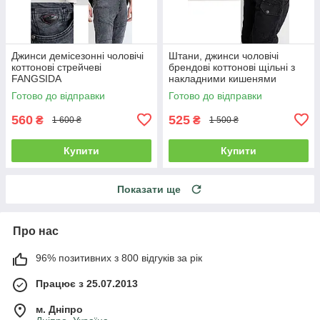
Джинси демісезонні чоловічі
Штани, джинси чоловічі
коттонові стрейчеві
брендові коттонові щільні з
FANGSIDA
накладними кишенями
"карго" MIGACH, Туреччина
Готово до відправки
Готово до відправки
560
525
₴
₴
1 600 ₴
1 500 ₴
Купити
Купити
Показати ще
Про нас
96% позитивних з 800 відгуків за рік
Працює з 25.07.2013
м. Дніпро