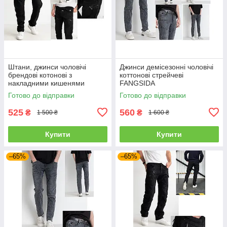
Штани, джинси чоловічі
Джинси демісезонні чоловічі
брендові котонові з
коттонові стрейчеві
накладними кишенями
FANGSIDA
"карго" MIGACH, Туреччина
Готово до відправки
Готово до відправки
525
560
₴
₴
1 500 ₴
1 600 ₴
Купити
Купити
–65%
–65%