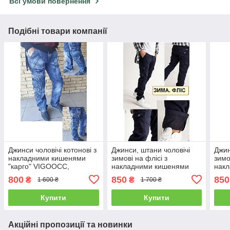
Всі умови повернення
Подібні товари компанії
Джинси чоловічі котонові з
Джинси, штани чоловічі
Джин
накладними кишенями
зимові на флісі з
зимо
"карго" VIGOOCC,
накладними кишенями
нак
Туреччина
"карго" стрейчеві
"кар
800
850
850
₴
₴
1 600 ₴
1 700 ₴
FANGSIDA, Туреччина
FAN
Купити
Купити
Акційні пропозиції та новинки