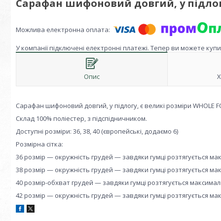
Сарафан шифоновий довгий, у підлог
У компанії підключені електронні платежі. Тепер ви можете куп
Опис
Х
Сарафан шифоновий довгий, у підлогу, є великі розміри WHOLE 
Склад 100% поліестер, з підспідничником.
Доступні розміри: 36, 38, 40 (європейські, додаємо 6)
Розмірна сітка:
36 розмір — окружність грудей — завдяки гумці розтягується мак
38 розмір — окружність грудей — завдяки гумці розтягується мак
40 розмір-обхват грудей — завдяки гумці розтягується максималь
42 розмір — окружність грудей — завдяки гумці розтягується мак