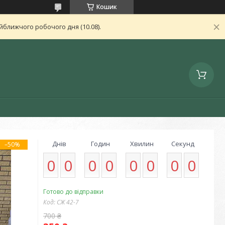
Кошик
ближчого робочого дня (10.08).
Днів
Годин
Хвилин
Секунд
–50%
0
0
0
0
0
0
0
0
Готово до відправки
Код:
СЖ 42-7
700 ₴