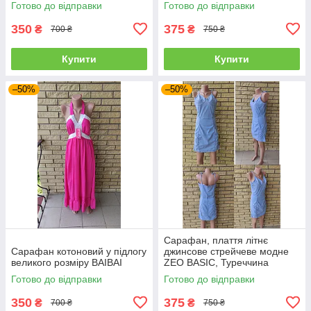
Готово до відправки
Готово до відправки
350
375
₴
₴
700 ₴
750 ₴
Купити
Купити
–50%
–50%
Сарафан, плаття літнє
Сарафан котоновий у підлогу
джинсове стрейчеве модне
великого розміру BAIBAI
ZEO BASIC, Туреччина
Готово до відправки
Готово до відправки
350
375
₴
₴
700 ₴
750 ₴