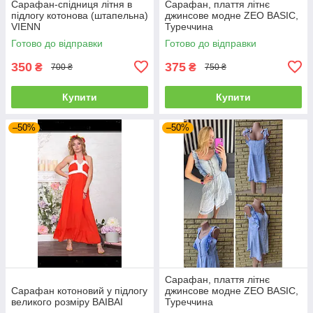
Сарафан-спідниця літня в
Сарафан, плаття літнє
підлогу котонова (штапельна)
джинсове модне ZEO BASIC,
VIENN
Туреччина
Готово до відправки
Готово до відправки
350
375
₴
₴
700 ₴
750 ₴
Купити
Купити
–50%
–50%
Сарафан, плаття літнє
Сарафан котоновий у підлогу
джинсове модне ZEO BASIC,
великого розміру BAIBAI
Туреччина