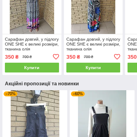
Сарафан довгий, у підлогу
Сарафан довгий, у підлогу
Сара
ONE SHE є великі розміри,
ONE SHE є великі розміри,
ONE 
тканина олія
тканина олія
ткан
350
350
350
₴
₴
700 ₴
700 ₴
Купити
Купити
Акційні пропозиції та новинки
–70%
–60%