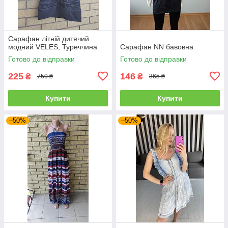
Сарафан літній дитячий
модний VELES, Туреччина
Сарафан NN бавовна
Готово до відправки
Готово до відправки
225
146
₴
₴
750 ₴
365 ₴
Купити
Купити
–50%
–50%