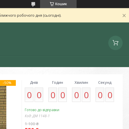
Кошик
лижчого робочого дня (сьогодні).
Днів
Годин
Хвилин
Секунд
–50%
0
0
0
0
0
0
0
0
Готово до відправки
Код:
ДМ 1148-1
1 100 ₴