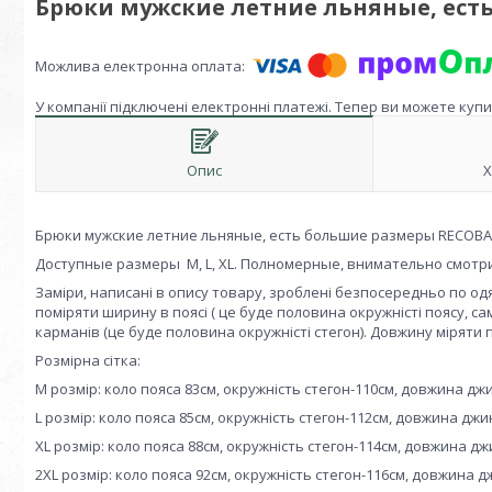
Брюки мужские летние льняные, ест
У компанії підключені електронні платежі. Тепер ви можете куп
Опис
Х
Брюки мужские летние льняные, есть большие размеры RECOBA, 
Доступные размеры M, L, XL. Полномерные, внимательно смотр
Заміри, написані в опису товару, зроблені безпосередньо по одяг
поміряти ширину в поясі ( це буде половина окружністі поясу, с
карманів (це буде половина окружністі стегон). Довжину міряти
Розмірна сітка:
M розмір: коло пояса 83см, окружність стегон-110см, довжина джин
L розмір: коло пояса 85см, окружність стегон-112см, довжина джин
XL розмір: коло пояса 88см, окружність стегон-114см, довжина джи
2XL розмір: коло пояса 92см, окружність стегон-116см, довжина дж