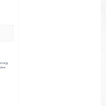
игляді
івні