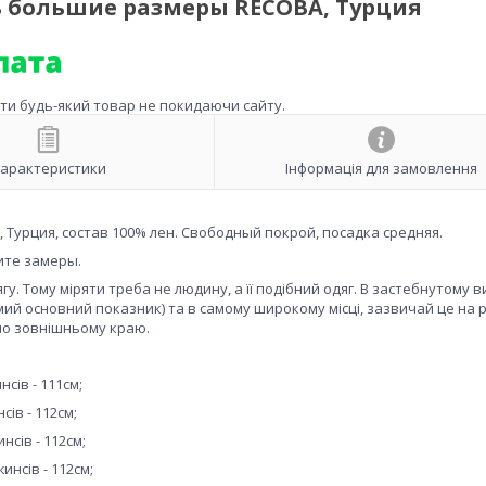
ь большие размеры RECOBA, Турция
ити будь-який товар не покидаючи сайту.
арактеристики
Інформація для замовлення
Турция, состав 100% лен. Свободный покрой, посадка средняя.
ите замеры.
у. Тому міряти треба не людину, а її подібний одяг. В застебнутому в
амий основний показник) та в самому широкому місці, зазвичай це на р
 по зовнішньому краю.
сів - 111см;
сів - 112см;
нсів - 112см;
инсів - 112см;