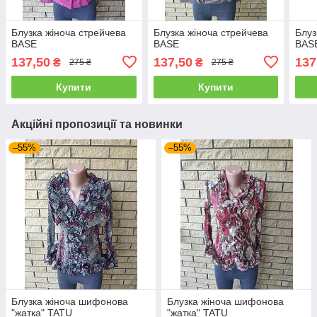
Блузка жіноча стрейчева
Блузка жіноча стрейчева
Блуз
BASE
BASE
BAS
137,50
137,50
137
₴
₴
275 ₴
275 ₴
Купити
Купити
Акційні пропозиції та новинки
–55%
–55%
Блузка жіноча шифонова
Блузка жіноча шифонова
"жатка" TATU
"жатка" TATU