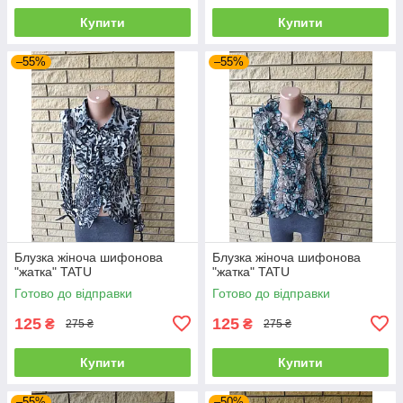
Купити
Купити
–55%
–55%
Блузка жіноча шифонова
Блузка жіноча шифонова
"жатка" TATU
"жатка" TATU
Готово до відправки
Готово до відправки
125
125
₴
₴
275 ₴
275 ₴
Купити
Купити
–55%
–50%