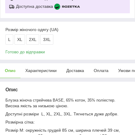
Доступна доставка
Розмір жіночого одягу (UA)
L
XL
2XL
3XL
Готово до відправки
Опис
Характеристики
Доставка
Оплата
Умови п
Опис
.
Блузка жіноча стрейчева BASE, 65% котон, 35% поліестер
Висока якість за низькою ціною.
Доступні розміри L, XL, 2XL, 3XL. Тягнеться дуже добре.
Розмірна сітка:
Розмір M: окружність грудей 85 см, ширина плечей 39 см,