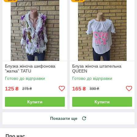
Блузка жіноча шифонова
Блуза жіноча штапельна
"жатка" TATU
QUEEN
Готово до відправки
Готово до відправки
125
165
₴
₴
275 ₴
330 ₴
Купити
Купити
Показати ще
Про нас