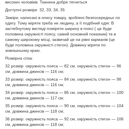
високих чоловіків. Тканина добре тягнеться
Доступні розміри 32, 33, 34, 35
Заміри, написані в опису товару, зроблені безпосередньо по
одягу. Тому міряти треба не людину, а її подібний одяг. В
застебнутому вигляді поміряти ширину в поясі ( це буде
половина окружністі поясу, самий основний показник) та в
самому широкому місці, зазвичай це на рівні карманів (це
буде половина окружністі стегон). Довжину міряти по
зовнішньому краю.
Розмірна сітка:
32 розмір: окружність пояса — 82 см, окружність стегон — 96
см, довжина джинсів — 116 см;
33 розмір: окружність пояса — 84 см, окружність стегон — 98
см, довжина джинсів — 116 см;
34 розмір: окружність пояса — 86 см, окружність стегон — 100
см, довжина джинсів — 117 см;
35 розмір: окружність пояса — 90 см, окружність стегон — 104
см, довжина джинсів — 118 см;
36 розмір: окружність пояса — 92 см, окружність стегон — 106
см, довжина джинсів — 118 см;