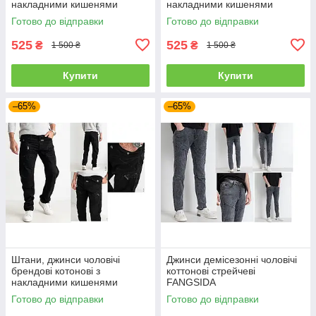
накладними кишенями
накладними кишенями
"карго" MIGACH, Туреччина
"карго" MIGACH, Туреччина
Готово до відправки
Готово до відправки
525
525
₴
₴
1 500 ₴
1 500 ₴
Купити
Купити
–65%
–65%
Штани, джинси чоловічі
Джинси демісезонні чоловічі
брендові котонові з
коттонові стрейчеві
накладними кишенями
FANGSIDA
"карго" MIGACH, Туреччина
Готово до відправки
Готово до відправки