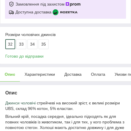
Замовлення під захистом
Доступна доставка
Розміри чоловічих джинсів
32
33
34
35
Готово до відправки
Опис
Характеристики
Доставка
Оплата
Умови п
Опис
Джинси чоловічі
стрейчеві на високий зріст, є великі розміри
UBS, склад 96% котон, 5% еластан.
Вільний крій, посадка середня, ідеально підходять як для
повних чоловіків із животиком, так і для тих, у кого проблема з
повнотою стегон. Холоші мають достатню довжину і для дуже