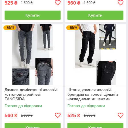
525
560
₴
₴
1 500 ₴
1 600 ₴
Купити
Купити
–65%
–65%
Джинси демісезонні чоловічі
Штани, джинси чоловічі
коттонові стрейчеві
брендові коттонові щільні з
FANGSIDA
накладними кишенями
"карго" MIGACH, Туреччина
Готово до відправки
Готово до відправки
560
525
₴
₴
1 600 ₴
1 500 ₴
Купити
Купити