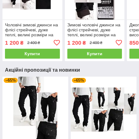
Чоловічі зимові джинси на
Зимові чоловічі джинси на
Джог
флісі стрейчеві, дуже
флісі стрейчеві, дуже
стре
теплі, великі розміри на
теплі, великі розміри на
висо
високий зріст VINGVGS,
високий зріст VINGVGS,
роз
1 200
1 200
850
₴
₴
2 400 ₴
2 400 ₴
Туреччина
Туреччина
Купити
Купити
Акційні пропозиції та новинки
–65%
–65%