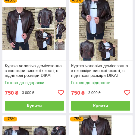
–75%
–75%
Куртка чоловіча демісезонна
Куртка чоловіча демісезонна
з екошкіри високої якості, є
з екошкіри високої якості, є
підліткові розміри DIKAI
підліткові розміри DIKAI
Готово до відправки
Готово до відправки
750
750
₴
₴
3 000 ₴
3 000 ₴
Купити
Купити
–75%
–75%