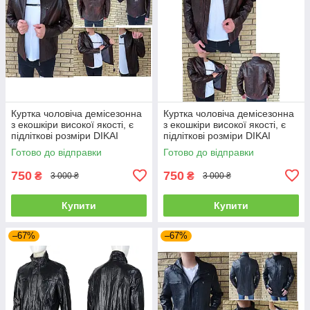
Куртка чоловіча демісезонна
Куртка чоловіча демісезонна
з екошкіри високої якості, є
з екошкіри високої якості, є
підліткові розміри DIKAI
підліткові розміри DIKAI
Готово до відправки
Готово до відправки
750
750
₴
₴
3 000 ₴
3 000 ₴
Купити
Купити
–67%
–67%