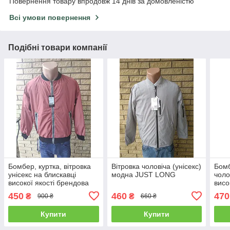
Повернення товару впродовж 14 днів за домовленістю
Всі умови повернення
Подібні товари компанії
Бомбер, куртка, вітровка
Вітровка чоловіча (унісекс)
Бомб
унісекс на блискавці
модна JUST LONG
чоло
високої якості брендова
висо
ENVYME, Україна
ENV
450
460
470
₴
₴
900 ₴
660 ₴
(ARBER)
(AR
Купити
Купити