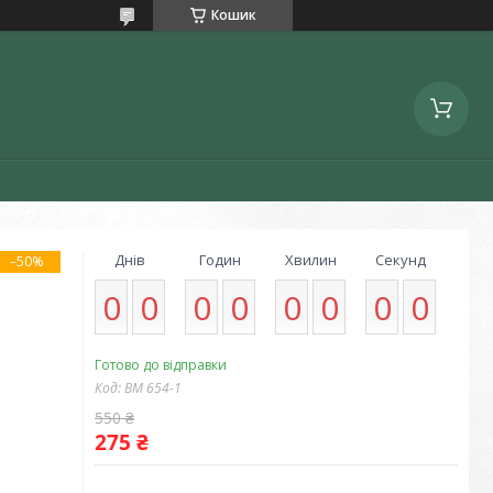
Кошик
Днів
Годин
Хвилин
Секунд
–50%
0
0
0
0
0
0
0
0
Готово до відправки
Код:
ВМ 654-1
550 ₴
275 ₴