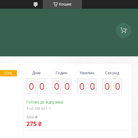
Кошик
Днів
Годин
Хвилин
Секунд
–50%
0
0
0
0
0
0
0
0
Готово до відправки
Код:
ВМ 661-1
550 ₴
275 ₴