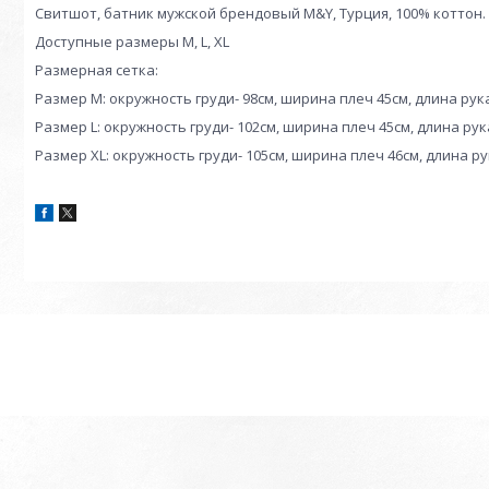
Свитшот, батник мужской брендовый M&Y, Турция, 100% коттон.
Доступные размеры M, L, XL
Размерная сетка:
Размер M: окружность груди- 98см, ширина плеч 45см, длина рук
Размер L: окружность груди- 102см, ширина плеч 45см, длина рук
Размер XL: окружность груди- 105см, ширина плеч 46см, длина р