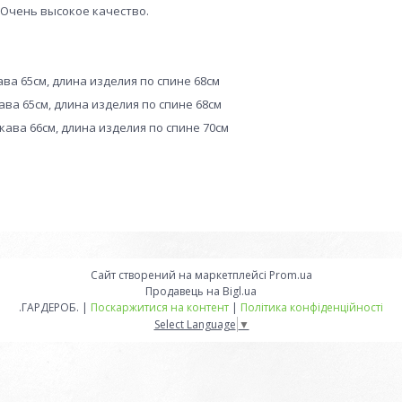
 Очень высокое качество.
ава 65см, длина изделия по спине 68см
ава 65см, длина изделия по спине 68см
укава 66см, длина изделия по спине 70см
Сайт створений на маркетплейсі
Prom.ua
Продавець на Bigl.ua
.ГАРДЕРОБ. |
Поскаржитися на контент
|
Політика конфіденційності
Select Language
▼