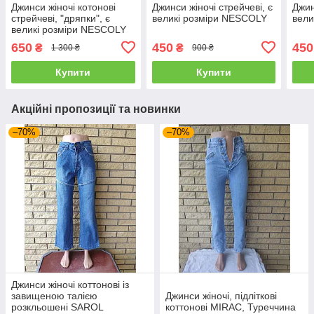
Джинси жіночі котонові
Джинси жіночі стрейчеві, є
Джин
стрейчеві, "дряпки", є
великі розміри NESCOLY
вели
великі розміри NESCOLY
650
450
450
₴
₴
1 300 ₴
900 ₴
Купити
Купити
Акційні пропозиції та новинки
–70%
–70%
Джинси жіночі коттонові із
завищеною талією
Джинси жіночі, підліткові
розкльошені SAROL
коттонові MIRAC, Туреччина