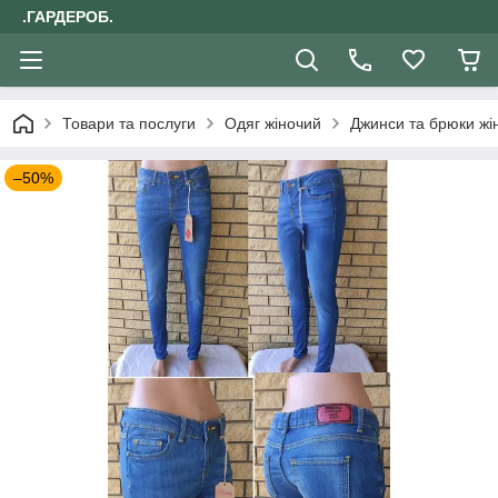
.ГАРДЕРОБ.
Товари та послуги
Одяг жіночий
Джинси та брюки жін
–50%