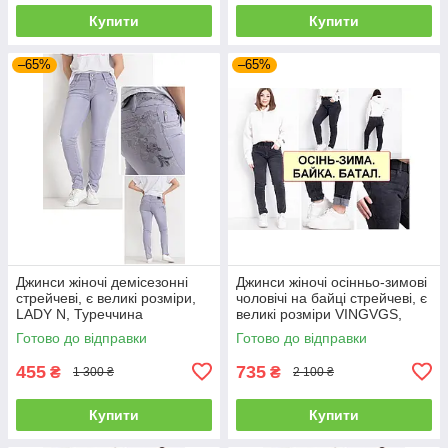
Купити
Купити
–65%
–65%
Джинси жіночі демісезонні
Джинси жіночі осінньо-зимові
стрейчеві, є великі розміри,
чоловічі на байці стрейчеві, є
LADY N, Туреччина
великі розміри VINGVGS,
Туреччина
Готово до відправки
Готово до відправки
455
735
₴
₴
1 300 ₴
2 100 ₴
Купити
Купити