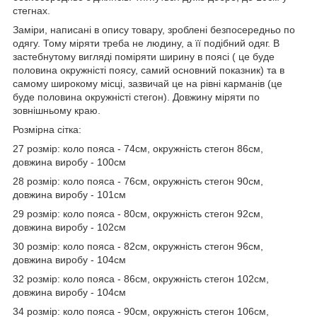
стегнах.
Заміри, написані в опису товару, зроблені безпосередньо по
одягу. Тому міряти треба не людину, а її подібний одяг. В
застебнутому вигляді поміряти ширину в поясі ( це буде
половина окружністі поясу, самий основний показник) та в
самому широкому місці, зазвичай це на рівні карманів (це
буде половина окружністі стегон). Довжину міряти по
зовнішньому краю.
Розмірна сітка:
27 розмір: коло пояса - 74см, окружність стегон 86см,
довжина виробу - 100см
28 розмір: коло пояса - 76см, окружність стегон 90см,
довжина виробу - 101см
29 розмір: коло пояса - 80см, окружність стегон 92см,
довжина виробу - 102см
30 розмір: коло пояса - 82см, окружність стегон 96см,
довжина виробу - 104см
32 розмір: коло пояса - 86см, окружність стегон 102см,
довжина виробу - 104см
34 розмір: коло пояса - 90см, окружність стегон 106см,