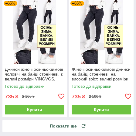
–65%
–65%
Джинси жіночі осінньо-зимові
Жіночі осінньо-зимові джинси
чоловічі на байці стрейчеві, є
на байці стрейчеві, на
великі розміри VINGVGS,
високий зріст, великі розміри
Туреччина
VINGVGS, Туреччина
Готово до відправки
Готово до відправки
735
735
₴
₴
2 100 ₴
2 100 ₴
Купити
Купити
Показати ще