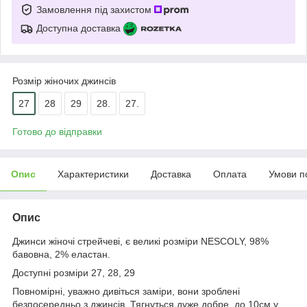
Замовлення під захистом
Доступна доставка
Розмір жіночих джинсів
27
28
29
28.
27.
Готово до відправки
Опис
Характеристики
Доставка
Оплата
Умови п
Опис
Джинси жіночі стрейчеві, є великі розміри NESCOLY, 98%
бавовна, 2% еластан.
Доступні розміри 27, 28, 29
Повномірні, уважно дивіться заміри, вони зроблені
безпосередньо з джинсів. Тягнуться дуже добре, до 10см у