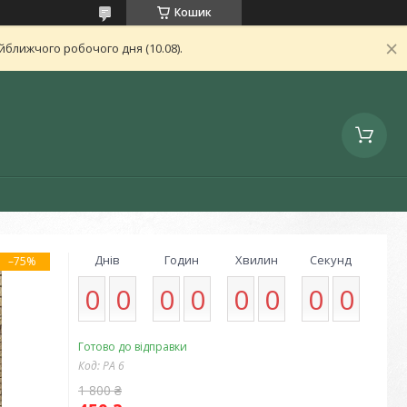
Кошик
ближчого робочого дня (10.08).
Днів
Годин
Хвилин
Секунд
–75%
0
0
0
0
0
0
0
0
Готово до відправки
Код:
РА 6
1 800 ₴