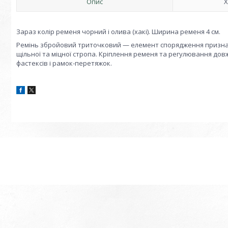
Опис
Х
Зараз колір ременя чорний і олива (хакі). Ширина ременя 4 см.
Ремінь збройовий триточковий — елемент спорядження признач
щільної та міцної стропа. Кріплення ременя та регулювання до
фастексів і рамок-перетяжок.