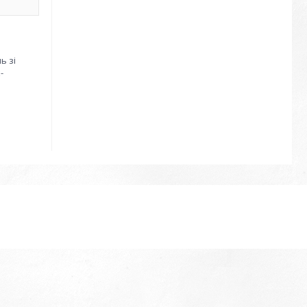
ь зі
-