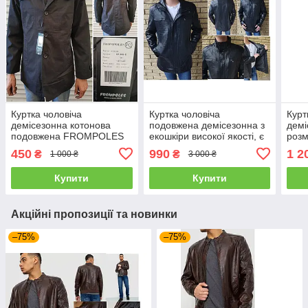
Куртка чоловіча
Куртка чоловіча
Курт
демісезонна котонова
подовжена демісезонна з
демі
подовжена FROMPOLES
екошкіри високої якості, є
роз
великі розміри
450
990
1 2
₴
₴
1 000 ₴
3 000 ₴
RHINOCEROS
Купити
Купити
Акційні пропозиції та новинки
–75%
–75%