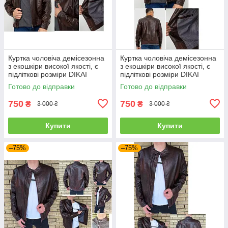
Куртка чоловіча демісезонна
Куртка чоловіча демісезонна
з екошкіри високої якості, є
з екошкіри високої якості, є
підліткові розміри DIKAI
підліткові розміри DIKAI
Готово до відправки
Готово до відправки
750
750
₴
₴
3 000 ₴
3 000 ₴
Купити
Купити
–75%
–75%