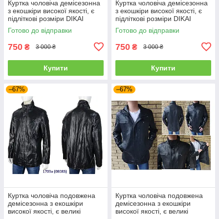
Куртка чоловіча демісезонна
Куртка чоловіча демісезонна
з екошкіри високої якості, є
з екошкіри високої якості, є
підліткові розміри DIKAI
підліткові розміри DIKAI
Готово до відправки
Готово до відправки
750
750
₴
₴
3 000 ₴
3 000 ₴
Купити
Купити
–67%
–67%
Куртка чоловіча подовжена
Куртка чоловіча подовжена
демісезонна з екошкіри
демісезонна з екошкіри
високої якості, є великі
високої якості, є великі
розміри RHINOCEROS
розміри RHINOCEROS