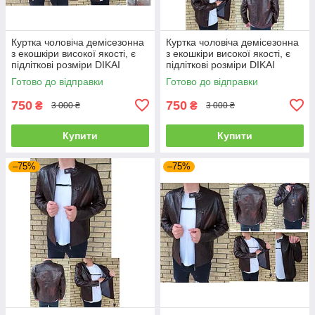
Куртка чоловіча демісезонна
Куртка чоловіча демісезонна
з екошкіри високої якості, є
з екошкіри високої якості, є
підліткові розміри DIKAI
підліткові розміри DIKAI
Готово до відправки
Готово до відправки
750
750
₴
₴
3 000 ₴
3 000 ₴
Купити
Купити
–75%
–75%