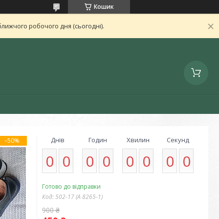
Кошик
лижчого робочого дня (сьогодні).
Днів
Годин
Хвилин
Секунд
–50%
0
0
0
0
0
0
0
0
Готово до відправки
Код:
502-17 (А 8265-1)
900 ₴