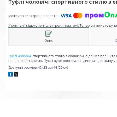
Туфлі чоловічі спортивного стилю з
У компанії підключені електронні платежі. Тепер ви можете куп
Опис
Х
Туфлі чоловічі
спортивного стилю з екошкіри, підошва прошита UF0
прошивкою підошві. Туфлі дуже повномірні, дивіться довжину ус
Доступні розміри 42 (28 см),44 (29 см)