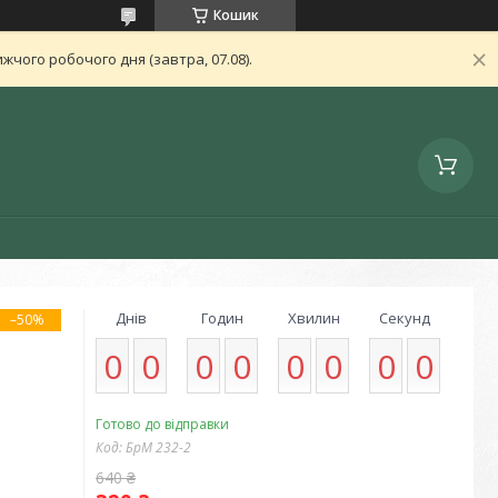
Кошик
чого робочого дня (завтра, 07.08).
Днів
Годин
Хвилин
Секунд
–50%
0
0
0
0
0
0
0
0
Готово до відправки
Код:
БрМ 232-2
640 ₴