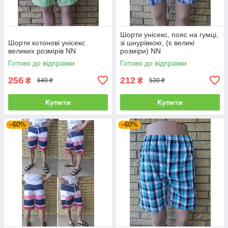
Шорти унісекс, пояс на гумці,
Шорти котонові унісекс
зі шнурівкою, (є великі
великих розмірів NN
розміри) NN
Готово до відправки
Готово до відправки
256
212
₴
₴
640 ₴
530 ₴
Купити
Купити
–60%
–60%