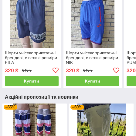
Шорти унісекс трикотажні
Шорти унісекс трикотажні
Шорт
брендові, є великі розміри
брендові, є великі розміри
брен
FILA
NIK
PUM
320
320
320
₴
₴
640 ₴
640 ₴
Купити
Купити
Акційні пропозиції та новинки
–65%
–60%