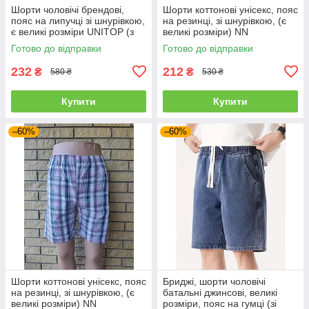
Шорти чоловічі брендові,
Шорти коттонові унісекс, пояс
пояс на липучці зі шнурівкою,
на резинці, зі шнурівкою, (є
є великі розміри UNITOP (з
великі розміри) NN
дефектом, передруку)
Готово до відправки
Готово до відправки
232
212
₴
₴
580 ₴
530 ₴
Купити
Купити
–60%
–60%
Шорти коттонові унісекс, пояс
Бриджі, шорти чоловічі
на резинці, зі шнурівкою, (є
батальні джинсові, великі
великі розміри) NN
розміри, пояс на гумці (зі