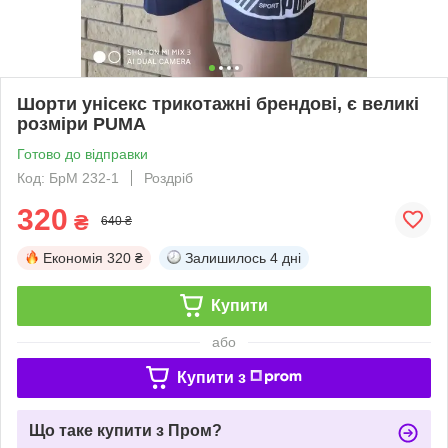
Шорти унісекс трикотажні брендові, є великі
розміри PUMA
Готово до відправки
Код: БрМ 232-1
Роздріб
320
₴
640 ₴
Економія
320 ₴
Залишилось
4 дні
Купити
або
Купити з
Що таке купити з Пром?