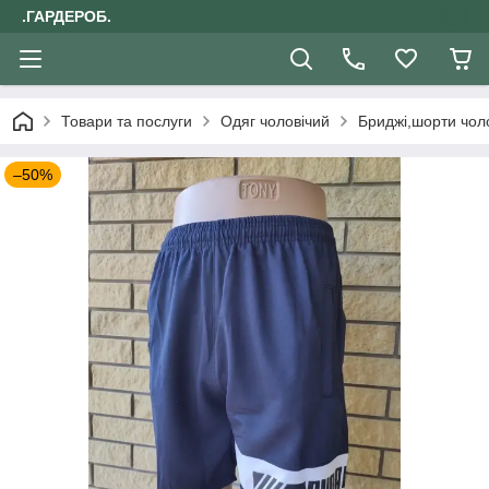
.ГАРДЕРОБ.
Товари та послуги
Одяг чоловічий
Бриджі,шорти чоло
–50%