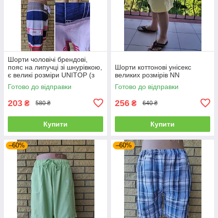
Шорти чоловічі брендові,
пояс на липучці зі шнурівкою,
Шорти коттонові унісекс
є великі розміри UNITOP (з
великих розмірів NN
дефектом, передруку)
Готово до відправки
Готово до відправки
203
256
₴
₴
580 ₴
640 ₴
Купити
Купити
–60%
–60%