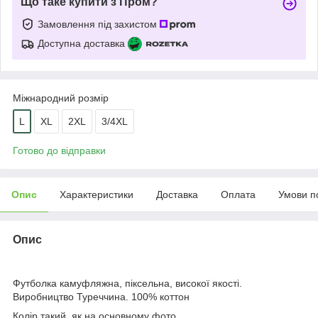
Що таке купити з Пром?
Замовлення під захистом
Доступна доставка
Міжнародний розмір
L
XL
2XL
3/4XL
Готово до відправки
Опис
Характеристики
Доставка
Оплата
Умови п
Опис
Футболка камуфляжна, піксельна, високої якості.
Виробництво Туреччина. 100% коттон
Колір такий, як на основному фото.