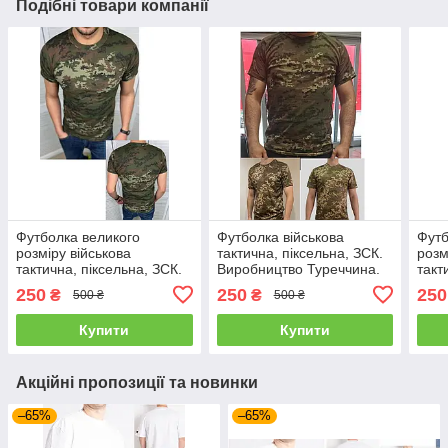
Подібні товари компанії
Футболка великого
Футболка військова
Футб
розміру військова
тактична, піксельна, ЗСК.
розм
тактична, піксельна, ЗСК.
Виробництво Туреччина.
такт
Виробництво Туреччина.
Виро
250
250
250
₴
₴
500 ₴
500 ₴
Купити
Купити
Акційні пропозиції та новинки
–65%
–65%