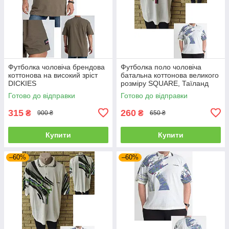
Футболка чоловіча брендова
Футболка поло чоловіча
коттонова на високий зріст
батальна коттонова великого
DICKIES
розміру SQUARE, Таїланд
Готово до відправки
Готово до відправки
315
260
₴
₴
900 ₴
650 ₴
Купити
Купити
–60%
–60%