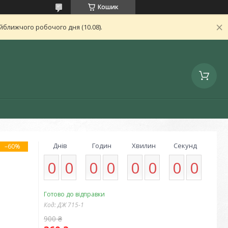
Кошик
ближчого робочого дня (10.08).
Днів
Годин
Хвилин
Секунд
–60%
0
0
0
0
0
0
0
0
Готово до відправки
Код:
ДЖ 715-1
900 ₴