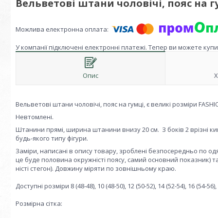
Вельветові штани чоловічі, пояс на г
У компанії підключені електронні платежі. Тепер ви можете куп
Опис
Х
Вельветові штани чоловічі, пояс на гумці, є великі розміри FASH
Невтомлені.
Штанини прямі, ширина штанини внизу 20 см. З боків 2 врізні ки
будь-якого типу фігури.
Заміри, написані в опису товару, зроблені безпосередньо по одяг
це буде половина окружністі поясу, самий основний показник) т
ністі стегон). Довжину міряти по зовнішньому краю.
Доступні розміри 8 (48-48), 10 (48-50), 12 (50-52), 14 (52-54), 16 (54-56), 
Розмірна сітка: