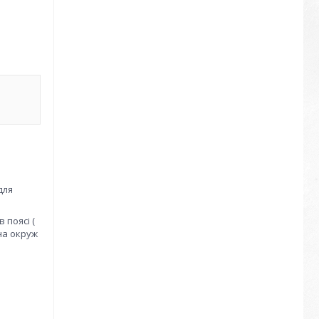
для
 поясі (
на окруж