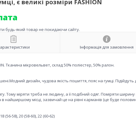
умці, є великі розміри FASHION
ити будь-який товар не покидаючи сайту.
арактеристики
Інформація для замовлення
ION. Тканина мікровельвет, склад 50% поліестер, 50% ралон.
шені.Модний дизайн, чудова якість пошиття, пояс на гумці. Підійдуть 
у. Тому міряти треба не людину, а її подібний одяг. Поміряти ширину в
а в найширшому місці, зазвичай це на рівні карманів (це буде полови
18 (56-58), 20 (58-60), 22 (60-62)