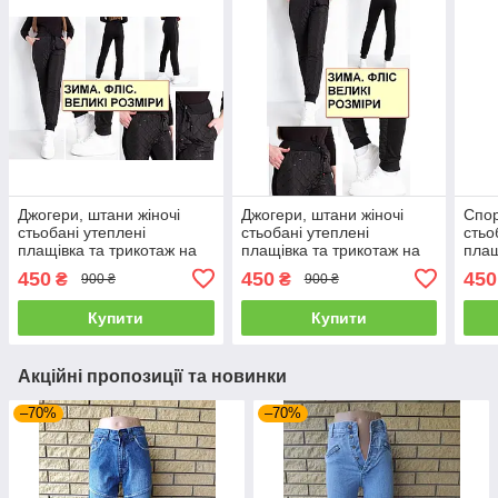
Джогери, штани жіночі
Джогери, штани жіночі
Спор
стьобані утеплені
стьобані утеплені
стьо
плащівка та трикотаж на
плащівка та трикотаж на
плащ
флісі, пояс на гумці,
флісі, пояс на гумці,
фліс
450
450
450
₴
₴
900 ₴
900 ₴
батальні РОЗА
батальні РОЗА
РОЗ
Купити
Купити
Акційні пропозиції та новинки
–70%
–70%