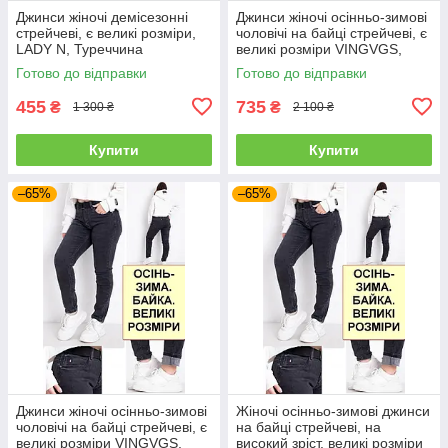
Джинси жіночі демісезонні
Джинси жіночі осінньо-зимові
стрейчеві, є великі розміри,
чоловічі на байці стрейчеві, є
LADY N, Туреччина
великі розміри VINGVGS,
Туреччина
Готово до відправки
Готово до відправки
455
735
₴
₴
1 300 ₴
2 100 ₴
Купити
Купити
–65%
–65%
Джинси жіночі осінньо-зимові
Жіночі осінньо-зимові джинси
чоловічі на байці стрейчеві, є
на байці стрейчеві, на
великі розміри VINGVGS,
високий зріст, великі розміри