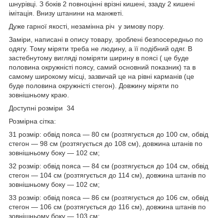
шнурівці. З боків 2 повноцінні врізні кишені, ззаду 2 кишені
імітація. Внизу штанини на манжеті.
Дуже гарної якості, незамінна річ у зимову пору.
Заміри, написані в опису товару, зроблені безпосередньо по
одягу. Тому міряти треба не людину, а її подібний одяг. В
застебнутому вигляді поміряти ширину в поясі ( це буде
половина окружністі поясу, самий основний показник) та в
самому широкому місці, зазвичай це на рівні карманів (це
буде половина окружністі стегон). Довжину міряти по
зовнішньому краю.
Доступні розміри 34
Розмірна сітка:
31 розмір: обвід пояса — 80 см (розтягується до 100 см, обвід
стегон — 98 см (розтягується до 108 см), довжина штанів по
зовнішньому боку — 102 см;
32 розмір: обвід пояса — 84 см (розтягується до 104 см, обвід
стегон — 104 см (розтягується до 114 см), довжина штанів по
зовнішньому боку — 102 см;
33 розмір: обвід пояса — 86 см (розтягується до 106 см, обвід
стегон — 106 см (розтягується до 116 см), довжина штанів по
зовнішньому боку — 103 см;