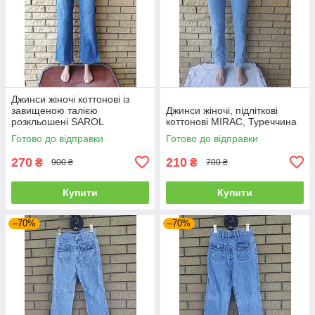
Джинси жіночі коттонові із
завищеною талією
Джинси жіночі, підліткові
розкльошені SAROL
коттонові MIRAC, Туреччина
Готово до відправки
Готово до відправки
270
210
₴
₴
900 ₴
700 ₴
Купити
Купити
–70%
–70%