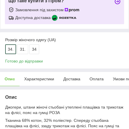
Що таке купити з Пром?
Замовлення під захистом
Доступна доставка
Розмір жіночого одягу (UA)
34.
31.
34
Готово до відправки
Опис
Характеристики
Доставка
Оплата
Умови п
Опис
Джогери, штани жіночі стьобані утеплені плащівка та трикотаж
на флісі, пояс на гумці РОЗА
Тканина 68% котон, 32% поліестер. Спереду стьобана
плащівка на флісі, ззаду трикотаж на флісі. Пояс на гумці та