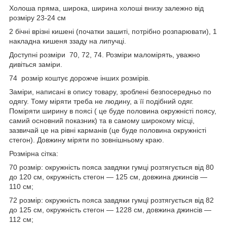
Холоша пряма, широка, ширина холоші внизу залежно від
розміру 23-24 см
2 бічні врізні кишені (початки зашиті, потрібно розпарювати), 1
накладна кишеня ззаду на липучці.
Доступні розміри 70, 72, 74. Розміри маломірять, уважно
дивіться заміри.
74 розмір коштує дорожче інших розмірів.
Заміри, написані в опису товару, зроблені безпосередньо по
одягу. Тому міряти треба не людину, а її подібний одяг.
Поміряти ширину в поясі ( це буде половина окружністі поясу,
самий основний показник) та в самому широкому місці,
зазвичай це на рівні карманів (це буде половина окружністі
стегон). Довжину міряти по зовнішньому краю.
Розмірна сітка:
70 розмір: окружність пояса завдяки гумці розтягується від 80
до 120 см, окружність стегон — 125 см, довжина джинсів —
110 см;
72 розмір: окружність пояса завдяки гумці розтягується від 82
до 125 см, окружність стегон — 1228 см, довжина джинсів —
112 см;