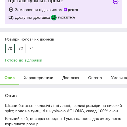
Що таке купити з Пром?
Замовлення під захистом
Доступна доставка
Розміри чоловічих джинсів
70
72
74
Готово до відправки
Опис
Характеристики
Доставка
Оплата
Умови п
Опис
Штани батальні чоловічі літні лляні, великі розміри на високий
зріст, пояс на гумці, зі шнурівкою AOLONG, склад 100% льон.
Вільний крій, посадка середня. Гумка на поясі дає змогу легко
коригувати розмір.