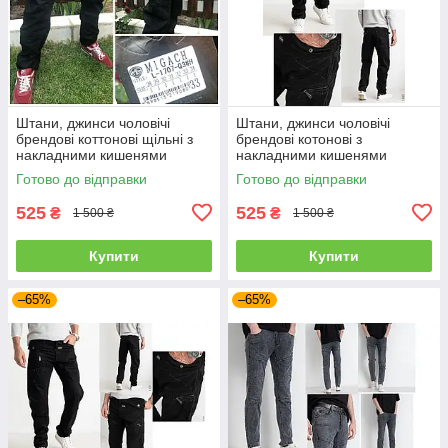
Штани, джинси чоловічі
Штани, джинси чоловічі
брендові коттонові щільні з
брендові котонові з
накладними кишенями
накладними кишенями
"карго" MIGACH, Туреччина
"карго" MIGACH, Туреччина
Готово до відправки
Готово до відправки
525
525
₴
₴
1 500 ₴
1 500 ₴
Купити
Купити
–65%
–65%