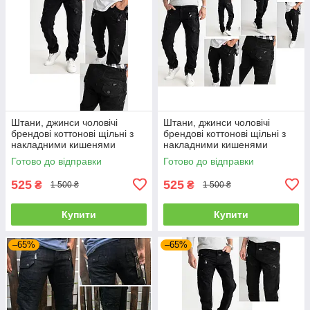
Штани, джинси чоловічі
Штани, джинси чоловічі
брендові коттонові щільні з
брендові коттонові щільні з
накладними кишенями
накладними кишенями
"карго" MIGACH, Туреччина
"карго" MIGACH, Туреччина
Готово до відправки
Готово до відправки
525
525
₴
₴
1 500 ₴
1 500 ₴
Купити
Купити
–65%
–65%