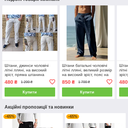
Штани, джинси чоловічі
Штани батальні чоловічі
Штан
літні лляні, на високий
літні лляні, великий розмір
літн
зріст, пряма штанина
на високий зріст, пояс на
зріс
BAYERN, Туреччина
гумці, зі шнурівкою NN
BAY
480
850
480
₴
₴
1 200 ₴
1 700 ₴
Купити
Купити
Акційні пропозиції та новинки
–65%
–65%