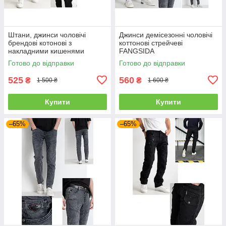
Штани, джинси чоловічі
Джинси демісезонні чоловічі
брендові котонові з
коттонові стрейчеві
накладними кишенями
FANGSIDA
"карго" MIGACH, Туреччина
Готово до відправки
Готово до відправки
525
560
₴
₴
1 500 ₴
1 600 ₴
Купити
Купити
–65%
–65%