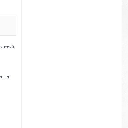
ичневий.
игляді