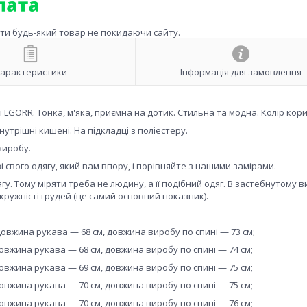
ити будь-який товар не покидаючи сайту.
арактеристики
Інформація для замовлення
і LGORR. Тонка, м'яка, приємна на дотик. Стильна та модна. Колір кор
внутрішні кишені. На підкладці з поліестеру.
 виробу.
 свого одягу, який вам впору, і порівняйте з нашими замірами.
у. Тому міряти треба не людину, а її подібний одяг. В застебнутому в
ружністі грудей (це самий основний показник).
довжина рукава — 68 см, довжина виробу по спині — 73 см;
довжина рукава — 68 см, довжина виробу по спині — 74 см;
довжина рукава — 69 см, довжина виробу по спині — 75 см;
довжина рукава — 70 см, довжина виробу по спині — 75 см;
довжина рукава — 70 см, довжина виробу по спині — 76 см;