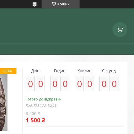
Кошик
Днів
Годин
Хвилин
Секунд
–50%
0
0
0
0
0
0
0
0
Готово до відправки
Код:
КМ 172-1(261)
3 000 ₴
1 500 ₴