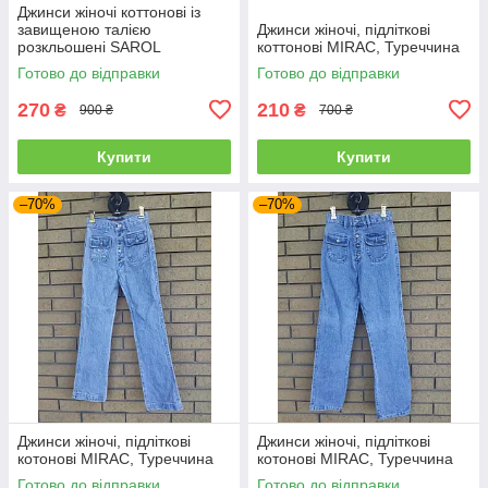
Джинси жіночі коттонові із
завищеною талією
Джинси жіночі, підліткові
розкльошені SAROL
коттонові MIRAC, Туреччина
Готово до відправки
Готово до відправки
270
210
₴
₴
900 ₴
700 ₴
Купити
Купити
–70%
–70%
Джинси жіночі, підліткові
Джинси жіночі, підліткові
котонові MIRAC, Туреччина
котонові MIRAC, Туреччина
Готово до відправки
Готово до відправки