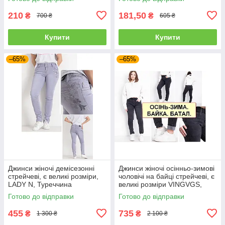
210
181,50
₴
₴
700 ₴
605 ₴
Купити
Купити
–65%
–65%
Джинси жіночі демісезонні
Джинси жіночі осінньо-зимові
стрейчеві, є великі розміри,
чоловічі на байці стрейчеві, є
LADY N, Туреччина
великі розміри VINGVGS,
Туреччина
Готово до відправки
Готово до відправки
455
735
₴
₴
1 300 ₴
2 100 ₴