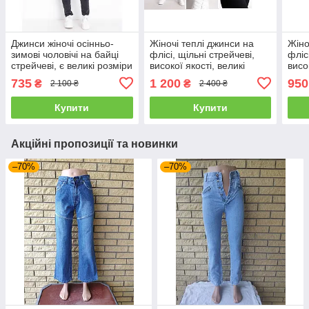
Джинси жіночі осінньо-
Жіночі теплі джинси на
Жіно
зимові чоловічі на байці
флісі, щільні стрейчеві,
фліс
стрейчеві, є великі розміри
високої якості, великі
висо
VINGVGS, Туреччина
розміри на високий зріст
розм
735
1 200
950
₴
₴
2 100 ₴
2 400 ₴
VINGVGS
VIN
Купити
Купити
Акційні пропозиції та новинки
–70%
–70%