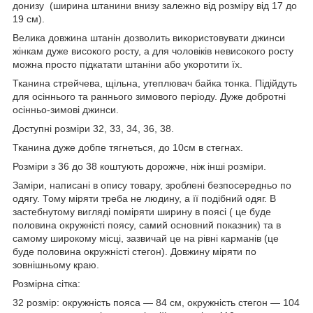
донизу (ширина штанини внизу залежно від розміру від 17 до
19 см).
Велика довжина штанін дозволить використовувати джинси
жінкам дуже високого росту, а для чоловіків невисокого росту
можна просто підкатати штаніни або укоротити їх.
Тканина стрейчева, щільна, утеплювач байка тонка. Підійдуть
для осіннього та раннього зимового періоду. Дуже добротні
осінньо-зимові джинси.
Доступні розміри 32, 33, 34, 36, 38.
Тканина дуже добпе тягнеться, до 10см в стегнах.
Розміри з 36 до 38 коштують дорожче, ніж інші розміри.
Заміри, написані в опису товару, зроблені безпосередньо по
одягу. Тому міряти треба не людину, а її подібний одяг. В
застебнутому вигляді поміряти ширину в поясі ( це буде
половина окружністі поясу, самий основний показник) та в
самому широкому місці, зазвичай це на рівні карманів (це
буде половина окружністі стегон). Довжину міряти по
зовнішньому краю.
Розмірна сітка:
32 розмір: окружність пояса — 84 см, окружність стегон — 104