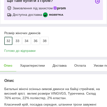
Що таке купити з Пром?
Замовлення під захистом
Доступна доставка
Розмір жіночих джинсів
32
33
34
36
38
Готово до відправки
Опис
Характеристики
Доставка
Оплата
Умови п
Опис
Батальні жіночі осінньо-зимові джинси на байці стрейчеві, на
високий зріст, великі розміри VINGVGS, Туреччина. Склад
76% котон, 22% поліестер, 2% еластан.
Класичний крій, посадка середня, штанини трохи завужені