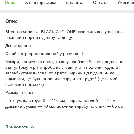
Опис
Характеристики
Доставка
Оплата
Умови п
Опис
Вітровка чоловіча BLACK CYCLONE захистить вас у осінньо-
весняний період від вітру та дощу.
Двостороння.
Сірий колір представлений у розмірах L
Заміри, написані в опису товару, зроблені безпосередньо по
одягу. Тому міряти треба не людину, а її подібний одяг. В
застебнутому вигляді поміряти ширину від підмишки до
підмишки, це буде половина окружністі грудей (це самий
основний показник).
Розмірна сітка:
L: окружність грудей — 110 см, ширина плечей — 47 см,
довжина рукава — 70 см, довжина виробу по спині — 65 см;
Приховати