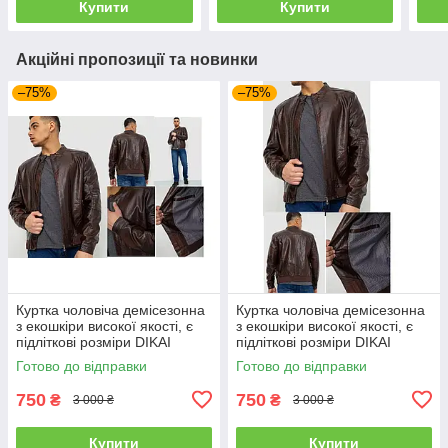
Купити
Купити
Акційні пропозиції та новинки
–75%
–75%
Куртка чоловіча демісезонна
Куртка чоловіча демісезонна
з екошкіри високої якості, є
з екошкіри високої якості, є
підліткові розміри DIKAI
підліткові розміри DIKAI
Готово до відправки
Готово до відправки
750
750
₴
₴
3 000 ₴
3 000 ₴
Купити
Купити