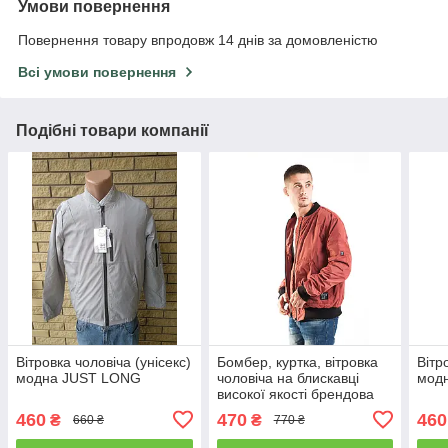
Умови повернення
Повернення товару впродовж 14 днів за домовленістю
Всі умови повернення
Подібні товари компанії
Вітровка чоловіча (унісекс)
Бомбер, куртка, вітровка
Вітр
модна JUST LONG
чоловіча на блискавці
мод
високої якості брендова
ENVYME, Україна
460
470
460
₴
₴
660 ₴
770 ₴
(ARBER)