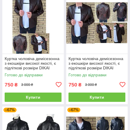
Куртка чоловіча демісезонна
Куртка чоловіча демісезонна
з екошкіри високої якості, є
з екошкіри високої якості, є
підліткові розміри DIKAI
підліткові розміри DIKAI
Готово до відправки
Готово до відправки
750
750
₴
₴
3 000 ₴
3 000 ₴
Купити
Купити
–67%
–67%