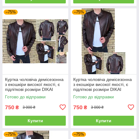
–75%
–75%
Куртка чоловіча демісезонна
Куртка чоловіча демісезонна
з екошкіри високої якості, є
з екошкіри високої якості, є
підліткові розміри DIKAI
підліткові розміри DIKAI
Готово до відправки
Готово до відправки
750
750
₴
₴
3 000 ₴
3 000 ₴
Купити
Купити
–75%
–75%