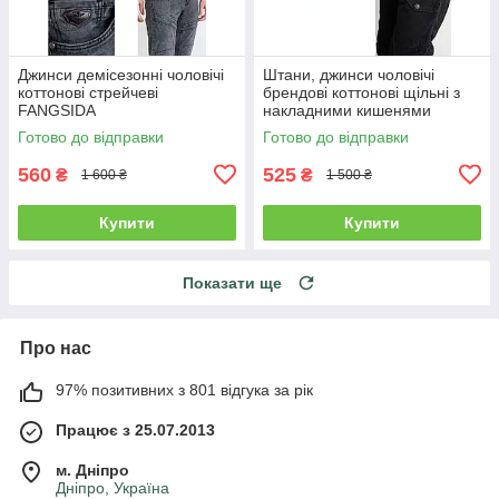
Джинси демісезонні чоловічі
Штани, джинси чоловічі
коттонові стрейчеві
брендові коттонові щільні з
FANGSIDA
накладними кишенями
"карго" MIGACH, Туреччина
Готово до відправки
Готово до відправки
560
525
₴
₴
1 600 ₴
1 500 ₴
Купити
Купити
Показати ще
Про нас
97% позитивних з 801 відгука за рік
Працює з 25.07.2013
м. Дніпро
Дніпро, Україна