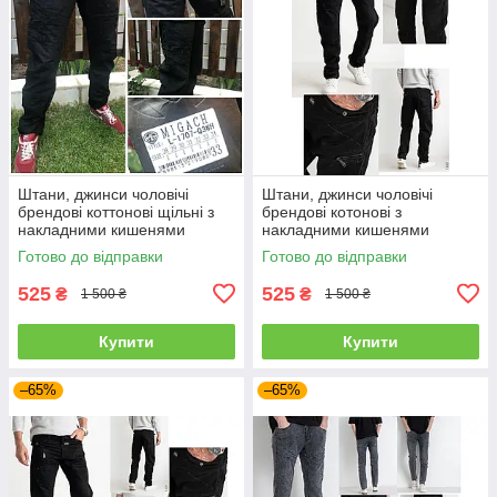
Штани, джинси чоловічі
Штани, джинси чоловічі
брендові коттонові щільні з
брендові котонові з
накладними кишенями
накладними кишенями
"карго" MIGACH, Туреччина
"карго" MIGACH, Туреччина
Готово до відправки
Готово до відправки
525
525
₴
₴
1 500 ₴
1 500 ₴
Купити
Купити
–65%
–65%