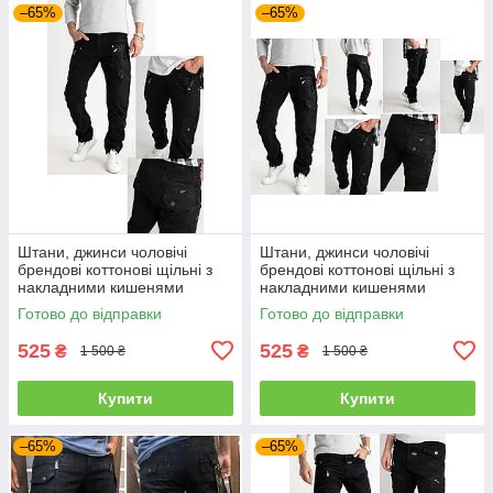
–65%
–65%
Штани, джинси чоловічі
Штани, джинси чоловічі
брендові коттонові щільні з
брендові коттонові щільні з
накладними кишенями
накладними кишенями
"карго" MIGACH, Туреччина
"карго" MIGACH, Туреччина
Готово до відправки
Готово до відправки
525
525
₴
₴
1 500 ₴
1 500 ₴
Купити
Купити
–65%
–65%