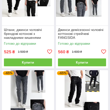
Штани, джинси чоловічі
Джинси демісезонні чоловічі
брендові котонові з
коттонові стрейчеві
накладними кишенями
FANGSIDA
"карго" MIGACH, Туреччина
Готово до відправки
Готово до відправки
525
560
₴
₴
1 500 ₴
1 600 ₴
Купити
Купити
–65%
–65%