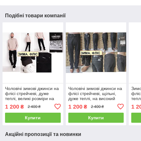
Подібні товари компанії
Чоловічі зимові джинси на
Чоловічі зимові джинси на
Зимо
флісі стрейчеві, дуже
флісі стрейчеві, щільні,
фліс
теплі, великі розміри на
дуже теплі, на високий
тепл
високий зріст VINGVGS,
зріст VINGVGS, Туреччина
висо
1 200
1 200
1 2
₴
₴
2 400 ₴
2 400 ₴
Туреччина
Туре
Купити
Купити
Акційні пропозиції та новинки