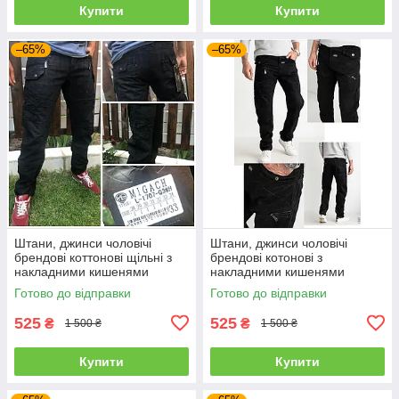
Купити
Купити
–65%
–65%
Штани, джинси чоловічі
Штани, джинси чоловічі
брендові коттонові щільні з
брендові котонові з
накладними кишенями
накладними кишенями
"карго" MIGACH, Туреччина
"карго" MIGACH, Туреччина
Готово до відправки
Готово до відправки
525
525
₴
₴
1 500 ₴
1 500 ₴
Купити
Купити