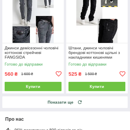
Джинси демісезонні чоловічі
Штани, джинси чоловічі
коттонові стрейчеві
брендові коттонові щільні з
FANGSIDA
накладними кишенями
"карго" MIGACH, Туреччина
Готово до відправки
Готово до відправки
560
525
₴
₴
1 600 ₴
1 500 ₴
Купити
Купити
Показати ще
Про нас
96% позитивних з 800 відгуків за рік