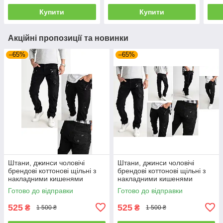
Купити
Купити
Акційні пропозиції та новинки
–65%
–65%
Штани, джинси чоловічі
Штани, джинси чоловічі
брендові коттонові щільні з
брендові коттонові щільні з
накладними кишенями
накладними кишенями
"карго" MIGACH, Туреччина
"карго" MIGACH, Туреччина
Готово до відправки
Готово до відправки
525
525
₴
₴
1 500 ₴
1 500 ₴