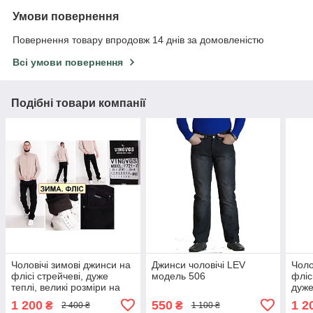
Умови повернення
Повернення товару впродовж 14 днів за домовленістю
Всі умови повернення
Подібні товари компанії
Чоловічі зимові джинси на
Джинси чоловічі LEV
Чоло
флісі стрейчеві, дуже
модель 506
фліс
теплі, великі розміри на
дуже
високий зріст VINGVGS,
зріс
1 200
550
1 2
₴
₴
2 400 ₴
1 100 ₴
Туреччина