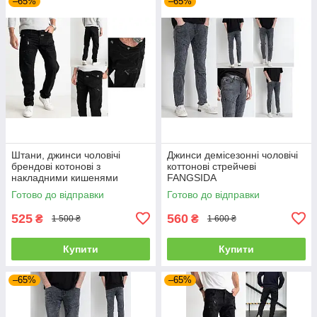
–65%
–65%
Штани, джинси чоловічі
Джинси демісезонні чоловічі
брендові котонові з
коттонові стрейчеві
накладними кишенями
FANGSIDA
"карго" MIGACH, Туреччина
Готово до відправки
Готово до відправки
525
560
₴
₴
1 500 ₴
1 600 ₴
Купити
Купити
–65%
–65%