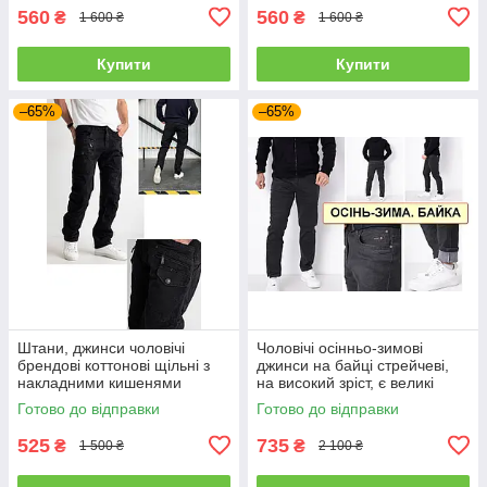
560
560
₴
₴
1 600 ₴
1 600 ₴
Купити
Купити
–65%
–65%
Штани, джинси чоловічі
Чоловічі осінньо-зимові
брендові коттонові щільні з
джинси на байці стрейчеві,
накладними кишенями
на високий зріст, є великі
"карго" MIGACH, Туреччина
розміри VINGVGS, Туреччина
Готово до відправки
Готово до відправки
525
735
₴
₴
1 500 ₴
2 100 ₴