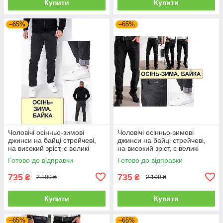
Купити
Купити
–65%
–65%
Чоловічі осінньо-зимові
Чоловічі осінньо-зимові
джинси на байці стрейчеві,
джинси на байці стрейчеві,
на високий зріст, є великі
на високий зріст, є великі
розміри VINGVGS, Туреччина
розміри VINGVGS, Туреччина
Готово до відправки
Готово до відправки
735
735
₴
₴
2 100 ₴
2 100 ₴
Купити
Купити
–65%
–65%