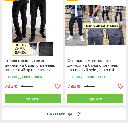
Чоловічі осінньо-зимові
Осінньо-зимові чоловічі
джинси на байці стрейчеві,
джинси на байці стрейчеві,
на високий зріст, є великі
на високий зріст, є великі
розміри VINGVGS, Туреччина
розміри VINGVGS, Туреччина
Готово до відправки
Готово до відправки
735
735
₴
₴
2 100 ₴
2 100 ₴
Купити
Купити
Показати ще