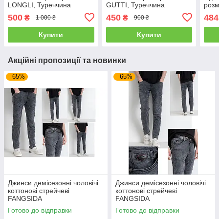
LONGLI, Туреччина
GUTTI, Туреччина
розм
500
450
484
₴
₴
1 000 ₴
900 ₴
Купити
Купити
Акційні пропозиції та новинки
–65%
–65%
Джинси демісезонні чоловічі
Джинси демісезонні чоловічі
коттонові стрейчеві
коттонові стрейчеві
FANGSIDA
FANGSIDA
Готово до відправки
Готово до відправки