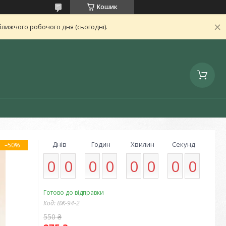
Кошик
лижчого робочого дня (сьогодні).
Днів
Годин
Хвилин
Секунд
–50%
0
0
0
0
0
0
0
0
Готово до відправки
Код:
ВЖ-94-2
550 ₴