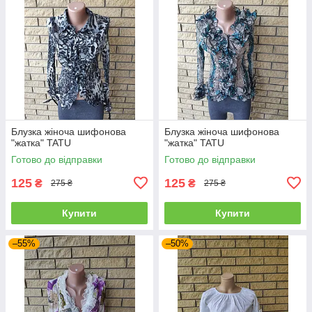
Блузка жіноча шифонова
Блузка жіноча шифонова
"жатка" TATU
"жатка" TATU
Готово до відправки
Готово до відправки
125
125
₴
₴
275 ₴
275 ₴
Купити
Купити
–55%
–50%