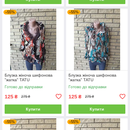
–55%
–55%
Блузка жіноча шифонова
Блузка жіноча шифонова
"жатка" TATU
"жатка" TATU
Готово до відправки
Готово до відправки
125
125
₴
₴
275 ₴
275 ₴
Купити
Купити
–55%
–55%