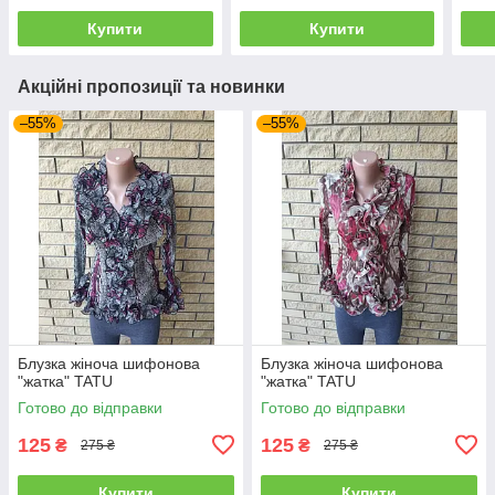
Купити
Купити
Акційні пропозиції та новинки
–55%
–55%
Блузка жіноча шифонова
Блузка жіноча шифонова
"жатка" TATU
"жатка" TATU
Готово до відправки
Готово до відправки
125
125
₴
₴
275 ₴
275 ₴
Купити
Купити