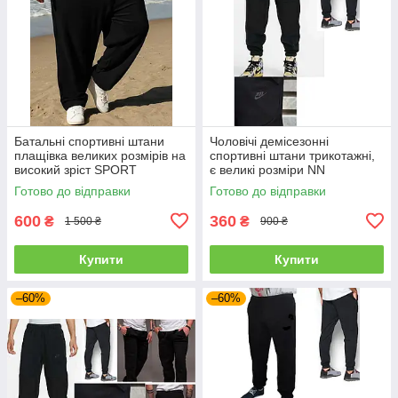
Батальні спортивні штани
Чоловічі демісезонні
плащівка великих розмірів на
спортивні штани трикотажні,
високий зріст SPORT
є великі розміри NN
Готово до відправки
Готово до відправки
600
360
₴
₴
1 500 ₴
900 ₴
Купити
Купити
–60%
–60%