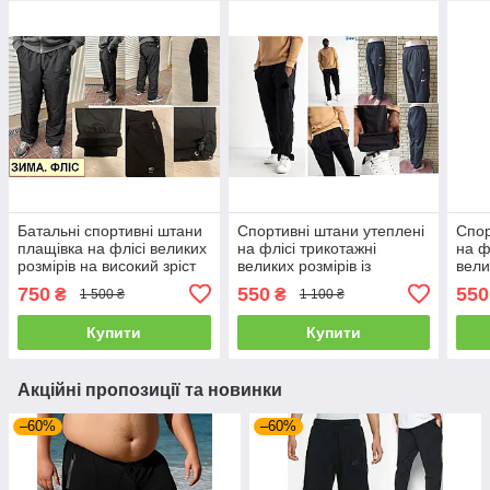
Батальні спортивні штани
Спортивні штани утеплені
Спор
плащівка на флісі великих
на флісі трикотажні
на ф
розмірів на високий зріст
великих розмірів із
вели
AVIC SPORT, Туреччина
широкою штаниною на
шир
750
550
550
₴
₴
1 500 ₴
1 100 ₴
високий зріст NIKE
висо
Купити
Купити
Акційні пропозиції та новинки
–60%
–60%