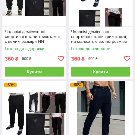
Чоловічі демісезонні
Чоловічі демісезонні
спортивні штани трикотажні,
спортивні штани трикотажні,
є великі розміри NN
на манжеті, є великі розміри
NN
Готово до відправки
Готово до відправки
360
360
₴
₴
900 ₴
900 ₴
Купити
Купити
–60%
–60%