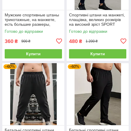
Мужские спортивные штаны
Спортивні штани на манжеті,
трикотажные, на манжете,
плащівка, великих розмірів
есть большие размеры,
на високий зріст SPORT
Готово до відправки
Готово до відправки
360
480
₴
₴
900 ₴
1 200 ₴
Купити
Купити
–60%
–60%
Батальні спортивні штани
Батальні спортивні штани