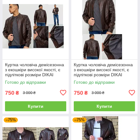
Куртка чоловіча демісезонна
Куртка чоловіча демісезонна
з екошкіри високої якості, є
з екошкіри високої якості, є
підліткові розміри DIKAI
підліткові розміри DIKAI
Готово до відправки
Готово до відправки
750
750
₴
₴
3 000 ₴
3 000 ₴
Купити
Купити
–75%
–75%