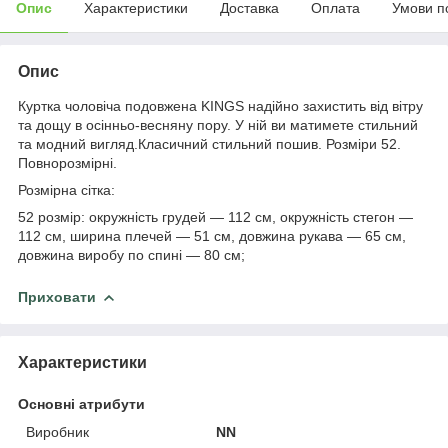
Опис
Характеристики
Доставка
Оплата
Умови п
Опис
Куртка чоловіча подовжена KINGS надійно захистить від вітру
та дощу в осінньо-весняну пору. У ній ви матимете стильний
та модний вигляд.Класичний стильний пошив. Розміри 52.
Повнорозмірні.
Розмірна сітка:
52 розмір: окружність грудей — 112 см, окружність стегон —
112 см, ширина плечей — 51 см, довжина рукава — 65 см,
довжина виробу по спині — 80 см;
Приховати
Характеристики
Основні атрибути
Виробник
NN