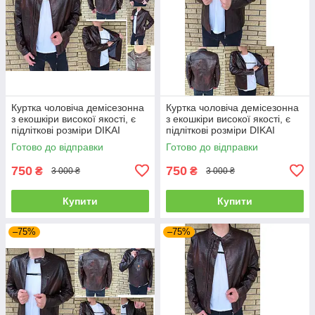
Куртка чоловіча демісезонна
Куртка чоловіча демісезонна
з екошкіри високої якості, є
з екошкіри високої якості, є
підліткові розміри DIKAI
підліткові розміри DIKAI
Готово до відправки
Готово до відправки
750
750
₴
₴
3 000 ₴
3 000 ₴
Купити
Купити
–75%
–75%