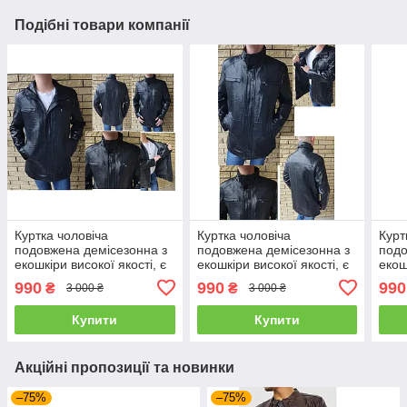
Подібні товари компанії
Куртка чоловіча
Куртка чоловіча
Курт
подовжена демісезонна з
подовжена демісезонна з
подо
екошкіри високої якості, є
екошкіри високої якості, є
екош
великі розміри
великі розміри
вели
990
990
990
₴
₴
3 000 ₴
3 000 ₴
RHINOCEROS
RHINOCEROS
RHI
Купити
Купити
Акційні пропозиції та новинки
–75%
–75%