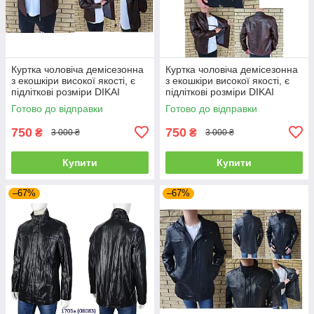
Куртка чоловіча демісезонна
Куртка чоловіча демісезонна
з екошкіри високої якості, є
з екошкіри високої якості, є
підліткові розміри DIKAI
підліткові розміри DIKAI
Готово до відправки
Готово до відправки
750
750
₴
₴
3 000 ₴
3 000 ₴
Купити
Купити
–67%
–67%