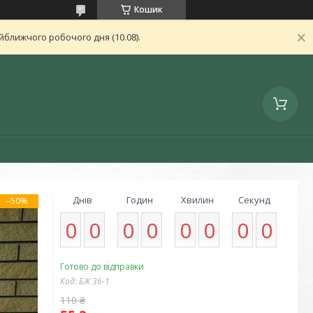
Кошик
ближчого робочого дня (10.08).
Днів
Годин
Хвилин
Секунд
–50%
0
0
0
0
0
0
0
0
Готово до відправки
Код:
БЖ 36-1
110 ₴