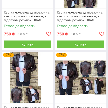
Куртка чоловіча демісезонна
Куртка чоловіча демісезонна
з екошкіри високої якості, є
з екошкіри високої якості, є
підліткові розміри DIKAI
підліткові розміри DIKAI
Готово до відправки
Готово до відправки
750
750
₴
₴
3 000 ₴
3 000 ₴
Купити
Купити
–75%
–75%
Куртка чоловіча демісезонна
Куртка чоловіча демісезонна