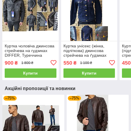
Куртка чоловіча джинсова
Куртка унісекс (жінка,
Курт
стрейчева на гудзиках
підліткова) джинсова
(під
DIFFER, Туреччина
стрейчева на ґудзиках
стре
LEVIS, Туреччина
900
550
450
₴
₴
1 800 ₴
1 100 ₴
Купити
Купити
Акційні пропозиції та новинки
–75%
–75%