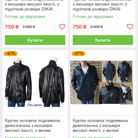
з екошкіри високої якості, є
з екошкіри високої якості, є
підліткові розміри DIKAI
підліткові розміри DIKAI
Готово до відправки
Готово до відправки
750
750
₴
₴
3 000 ₴
3 000 ₴
Купити
Купити
–67%
–67%
Куртка чоловіча подовжена
Куртка чоловіча подовжена
демісезонна з екошкіри
демісезонна з екошкіри
високої якості, є великі
високої якості, є великі
розміри RHINOCEROS
розміри RHINOCEROS
Готово до відправки
Готово до відправки