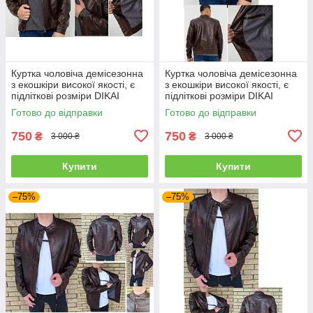
Куртка чоловіча демісезонна
Куртка чоловіча демісезонна
з екошкіри високої якості, є
з екошкіри високої якості, є
підліткові розміри DIKAI
підліткові розміри DIKAI
Готово до відправки
Готово до відправки
750
750
₴
₴
3 000 ₴
3 000 ₴
Купити
Купити
–75%
–75%