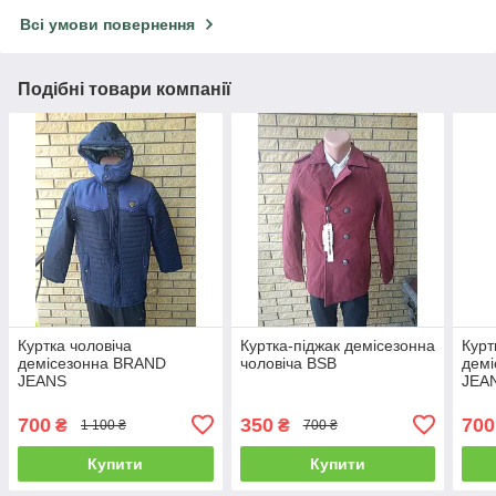
Всі умови повернення
Подібні товари компанії
Куртка чоловіча
Куртка-піджак демісезонна
Курт
демісезонна BRAND
чоловіча BSB
дем
JEANS
JEA
700
350
700
₴
₴
1 100 ₴
700 ₴
Купити
Купити