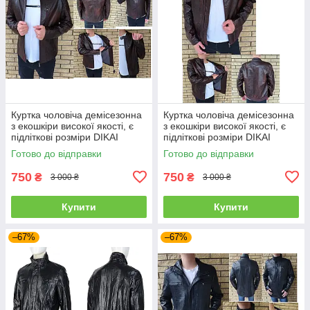
Куртка чоловіча демісезонна
Куртка чоловіча демісезонна
з екошкіри високої якості, є
з екошкіри високої якості, є
підліткові розміри DIKAI
підліткові розміри DIKAI
Готово до відправки
Готово до відправки
750
750
₴
₴
3 000 ₴
3 000 ₴
Купити
Купити
–67%
–67%