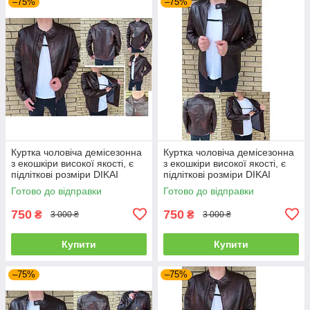
–75%
–75%
Куртка чоловіча демісезонна
Куртка чоловіча демісезонна
з екошкіри високої якості, є
з екошкіри високої якості, є
підліткові розміри DIKAI
підліткові розміри DIKAI
Готово до відправки
Готово до відправки
750
750
₴
₴
3 000 ₴
3 000 ₴
Купити
Купити
–75%
–75%