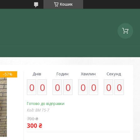
Кошик
Днів
Годин
Хвилин
Секунд
–57%
0
0
0
0
0
0
0
0
Готово до відправки
Код:
ВМ 75-7
700 ₴
300 ₴