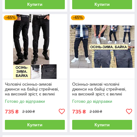
Купити
Купити
–65%
–65%
Чоловічі осінньо-зимові
Осінньо-зимові чоловічі
джинси на байці стрейчеві,
джинси на байці стрейчеві,
на високий зріст, є великі
на високий зріст, є великі
розміри VINGVGS, Туреччина
розміри VINGVGS, Туреччина
Готово до відправки
Готово до відправки
735
735
₴
₴
2 100 ₴
2 100 ₴
Купити
Купити