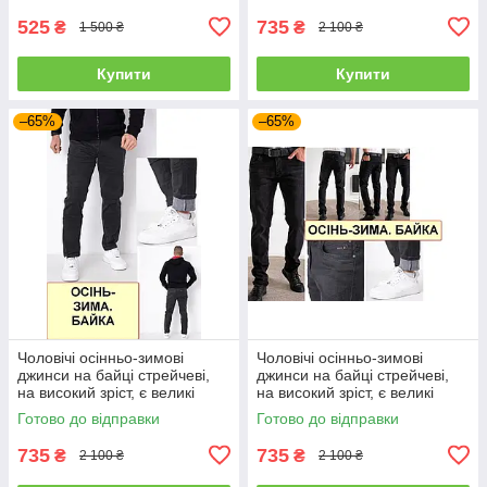
525
735
₴
₴
1 500 ₴
2 100 ₴
Купити
Купити
–65%
–65%
Чоловічі осінньо-зимові
Чоловічі осінньо-зимові
джинси на байці стрейчеві,
джинси на байці стрейчеві,
на високий зріст, є великі
на високий зріст, є великі
розміри VINGVGS, Туреччина
розміри VINGVGS, Туреччина
Готово до відправки
Готово до відправки
735
735
₴
₴
2 100 ₴
2 100 ₴