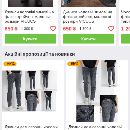
Джинси чоловічі зимові на
Джинси чоловічі зимові на
Чоло
флісі стрейчеві,маленькі
флісі стрейчеві, маленькі
фліс
розміри VICUCS
розміри VICUCS
тепл
висо
650
650
1 2
₴
₴
1 300 ₴
1 300 ₴
Туре
Купити
Купити
Акційні пропозиції та новинки
–65%
–65%
Джинси демісезонні чоловічі
Джинси демісезонні чоловічі