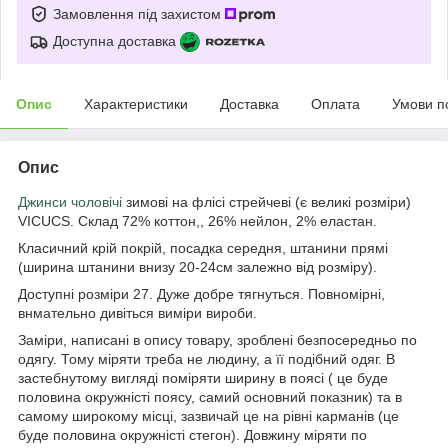
Замовлення під захистом
Доступна доставка
Опис
Характеристики
Доставка
Оплата
Умови п
Опис
Джинси чоловічі
зимові на флісі стрейчеві (є великі розміри)
VICUCS. Склад 72% коттон,, 26% нейлон, 2% еластан.
Класичний крій покрій, посадка середня, штанини прямі
(ширина штанини внизу 20-24см залежно від розміру).
Доступні розміри 27. Дуже добре тягнуться. Повномірні,
внмательно дивіться виміри вироби.
Заміри, написані в опису товару, зроблені безпосередньо по
одягу. Тому міряти треба не людину, а її подібний одяг. В
застебнутому вигляді поміряти ширину в поясі ( це буде
половина окружністі поясу, самий основний показник) та в
самому широкому місці, зазвичай це на рівні карманів (це
буде половина окружністі стегон). Довжину міряти по