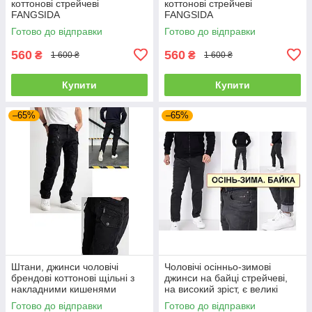
коттонові стрейчеві
коттонові стрейчеві
FANGSIDA
FANGSIDA
Готово до відправки
Готово до відправки
560
560
₴
₴
1 600 ₴
1 600 ₴
Купити
Купити
–65%
–65%
Штани, джинси чоловічі
Чоловічі осінньо-зимові
брендові коттонові щільні з
джинси на байці стрейчеві,
накладними кишенями
на високий зріст, є великі
"карго" MIGACH, Туреччина
розміри VINGVGS, Туреччина
Готово до відправки
Готово до відправки